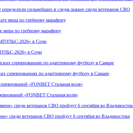
е определили сильнейших в следж-хоккее среди ветеранов СВО
е мира по гребному марафону
ПУЛЬС-2026» в Сочи
ких соревнованиях по адаптивному футболу в Самаре
соревнований «FONBET Стальная воля»
ни» среди ветеранов СВО пройдут 6 сентября во Владивостоке