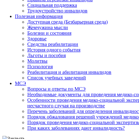
Социальная поддержка
Трудоустройство инвалидов
Полезная информация
Доступная среда (Безбарьерная среда)
Жемчужина мысли
Болезни и состояния
Здоровье
Средства реабилитации
История одного события
Льготы и пособия
Молитвы
Психология
Реабилитация и абилитация инвалидов
Список учебных заведений
МСЭ
Вопросы и ответы по МСЭ
Необходимые документы для проведения медико-со
Особенности проведения медико-социальной экспер
несчастного случая на производстве
Перечень заболеваний для определения инвалиднос
Порядок обжалования решений учреждений медико
Порядок проведения медико-социальной экспертизы
При каких заболеваниях дают инвалидность?