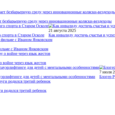
т безбарьерную среду через инновационные коляски-вездеходы
21 августа 2025
 спорта в Старом Осколе
Как инвалиду достичь счастья и успе
фильме с Иваном Янковским
о войне через язык жестов
7 июля 
уэрлифтинге для детей с ментальными особенностями
Блогер Р
ги родился третий ребенок