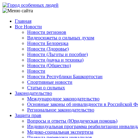
Перейти
к
основному
Главная
содержанию
Все Новости
Main
Новости регионов
navigation
Видеосюжеты о сильных духом
Новости Белорецка
Новости (Здоровье)
Новости (Льготы и пособие)
Новости (наука и техника)
Новости (Общество)
Новости
Новости Республики Башкортостан
Спортивные новости
Статьи о сильных
Законодательство
Международное законодательство
Основные законы об инвалидности в Российской Ф
Региональное законодательство
Защита прав
Вопросы и ответы (Юридическая помощь)
Индивидуальная программа реабилитации инвалид
Медико-социальная экспертиза
Правила перевозки инвалидов