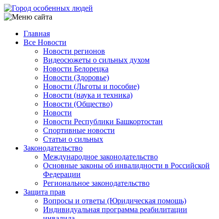
Перейти
к
основному
Главная
содержанию
Все Новости
Main
Новости регионов
navigation
Видеосюжеты о сильных духом
Новости Белорецка
Новости (Здоровье)
Новости (Льготы и пособие)
Новости (наука и техника)
Новости (Общество)
Новости
Новости Республики Башкортостан
Спортивные новости
Статьи о сильных
Законодательство
Международное законодательство
Основные законы об инвалидности в Российской
Федерации
Региональное законодательство
Защита прав
Вопросы и ответы (Юридическая помощь)
Индивидуальная программа реабилитации
инвалида