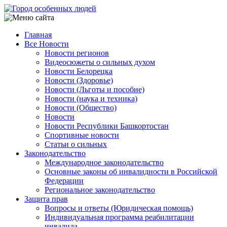
Перейти
к
основному
Главная
содержанию
Все Новости
Main
Новости регионов
navigation
Видеосюжеты о сильных духом
Новости Белорецка
Новости (Здоровье)
Новости (Льготы и пособие)
Новости (наука и техника)
Новости (Общество)
Новости
Новости Республики Башкортостан
Спортивные новости
Статьи о сильных
Законодательство
Международное законодательство
Основные законы об инвалидности в Российской
Федерации
Региональное законодательство
Защита прав
Вопросы и ответы (Юридическая помощь)
Индивидуальная программа реабилитации
инвалида