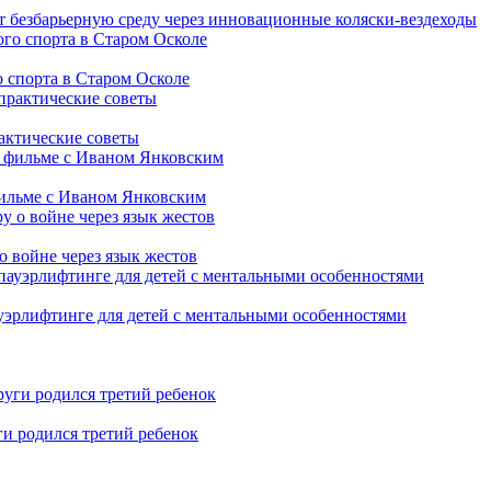
т безбарьерную среду через инновационные коляски-вездеходы
 спорта в Старом Осколе
рактические советы
фильме с Иваном Янковским
о войне через язык жестов
уэрлифтинге для детей с ментальными особенностями
ги родился третий ребенок