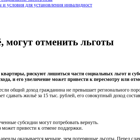
 и условия для установления инвалидност
, могут отменить льготы
вартиры, рискуют лишиться части социальных льгот и субси
хода, и его увеличение может привести к пересмотру или отм
если общий доход гражданина не превышает регионального порог
ет сдавать жильё за 15 тыс. рублей, его совокупный доход соста
ченные субсидии могут потребовать вернуть.
) может привести к отмене поддержки.
 аренды оказывается меньше, чем потерянные льготы. Перед сда