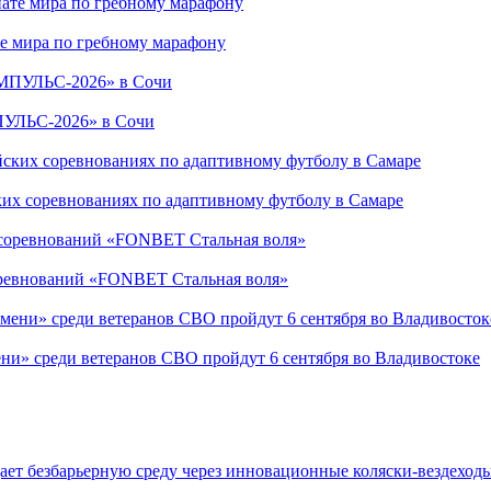
е мира по гребному марафону
ПУЛЬС-2026» в Сочи
ких соревнованиях по адаптивному футболу в Самаре
соревнований «FONBET Стальная воля»
ни» среди ветеранов СВО пройдут 6 сентября во Владивостоке