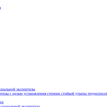
а
циальной экспертизы
тизы с целью установления степени стойкой утраты трудоспособ
ти
-социальной экспертизы