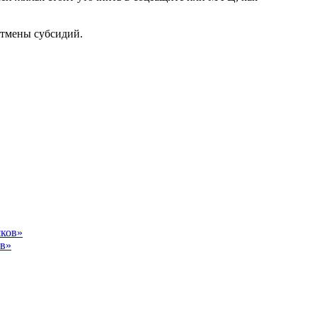
отмены субсидий.
ов»