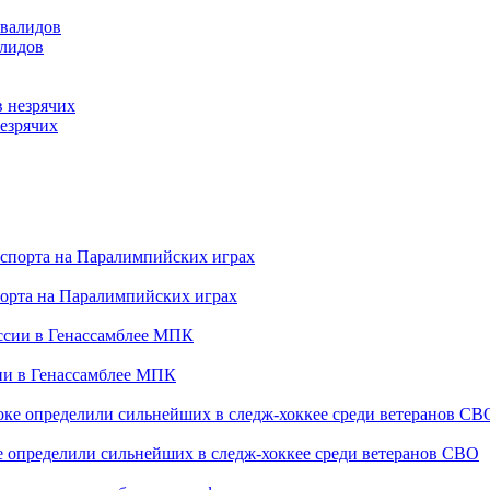
алидов
езрячих
порта на Паралимпийских играх
сии в Генассамблее МПК
е определили сильнейших в следж-хоккее среди ветеранов СВО