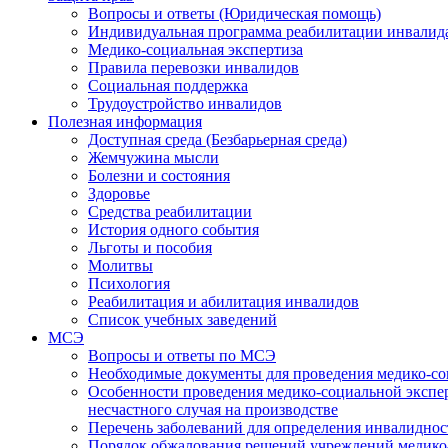
Вопросы и ответы (Юридическая помощь)
Индивидуальная программа реабилитации инвалид
Медико-социальная экспертиза
Правила перевозки инвалидов
Социальная поддержка
Трудоустройство инвалидов
Полезная информация
Доступная среда (Безбарьерная среда)
Жемчужина мысли
Болезни и состояния
Здоровье
Средства реабилитации
История одного события
Льготы и пособия
Молитвы
Психология
Реабилитация и абилитация инвалидов
Список учебных заведений
МСЭ
Вопросы и ответы по МСЭ
Необходимые документы для проведения медико-со
Особенности проведения медико-социальной экспер
несчастного случая на производстве
Перечень заболеваний для определения инвалиднос
Порядок обжалования решений учреждений медико