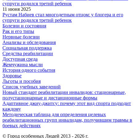
11 июня 2025
Рустам Набиев стал многодетным отцом: у блогера и его
супруги родился третий ребенок
Болезни и состояния
Рак и его типы
Нервные болезни
Анализы и обследования
Социальная поддержка
Средства реабилитации
Доступная среда
Жемчужина мысли
История одного события
Здоровье
Льготы и пособия
Список учебных заведений
Новый стандарт реабилитации инвалидов: стационарные,
полустационарные и дистанционные формы
Адаптивное джиу-джитсу: почему этот вид спорта подходит
каждому
Методическая таблица для определения целевых
реабилитационных групп инвалидам, получившим травмы в
боевых действиях
© Город особенных Людей 2013 - 2026 г.