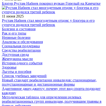
Блогер Рустам Набиев покорил вулкан Горелый на Камчатке
11 июня 2025
Рустам Набиев стал многодетным отцом: у блогера и его
супруги родился третий ребенок
Болезни и состояния
Рак и его типы
Нервные болезни
Анализы и обследования
Социальная поддержка
Средства реабилитации
Доступная среда
Жемчужина мысли
История одного события
Здоровье
Льготы и пособия
Список учебных заведений
Новый стандарт реабилитации инвалидов: стационарные,
полустационарные и дистанционные формы
Адаптивное джиу-джитсу: почему этот вид спорта подходит
каждому
Методическая таблица для определения целевых
реабилитационных групп инвалидам, получившим травмы в
боевых действиях