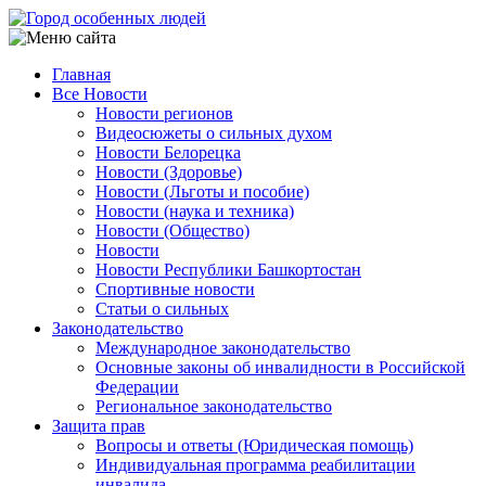
Перейти
к
основному
Главная
содержанию
Все Новости
Main
Новости регионов
navigation
Видеосюжеты о сильных духом
Новости Белорецка
Новости (Здоровье)
Новости (Льготы и пособие)
Новости (наука и техника)
Новости (Общество)
Новости
Новости Республики Башкортостан
Спортивные новости
Статьи о сильных
Законодательство
Международное законодательство
Основные законы об инвалидности в Российской
Федерации
Региональное законодательство
Защита прав
Вопросы и ответы (Юридическая помощь)
Индивидуальная программа реабилитации
инвалида