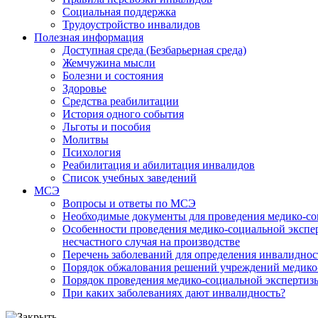
Социальная поддержка
Трудоустройство инвалидов
Полезная информация
Доступная среда (Безбарьерная среда)
Жемчужина мысли
Болезни и состояния
Здоровье
Средства реабилитации
История одного события
Льготы и пособия
Молитвы
Психология
Реабилитация и абилитация инвалидов
Список учебных заведений
МСЭ
Вопросы и ответы по МСЭ
Необходимые документы для проведения медико-со
Особенности проведения медико-социальной экспер
несчастного случая на производстве
Перечень заболеваний для определения инвалиднос
Порядок обжалования решений учреждений медико
Порядок проведения медико-социальной экспертизы
При каких заболеваниях дают инвалидность?