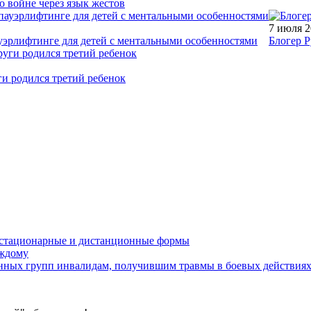
о войне через язык жестов
7 июля 
уэрлифтинге для детей с ментальными особенностями
Блогер Р
ги родился третий ребенок
устационарные и дистанционные формы
аждому
онных групп инвалидам, получившим травмы в боевых действия