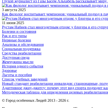
Глухой журналист из Газы Басем Альхабель рассказывает миру 
3 августа 2025
Как филолог воспитывает чемпионов: уникальный подход в па
11 июня 2025
Рустам Набиев стал многодетным отцом: у блогера и его супру
Болезни и состояния
Рак и его типы
Нервные болезни
Анализы и обследования
Социальная поддержка
Средства реабилитации
Доступная среда
Жемчужина мысли
История одного события
Здоровье
Льготы и пособия
Список учебных заведений
Новый стандарт реабилитации инвалидов: стационарные, пол
Адаптивное джиу-джитсу: почему этот вид спорта подходит к
Методическая таблица для определения целевых реабилитаци
© Город особенных Людей 2013 - 2026 г.