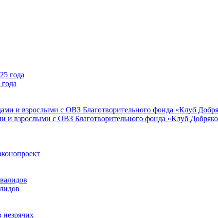
 года
ми и взрослыми с ОВЗ Благотворительного фонда «Клуб Добряк
аконопроект
алидов