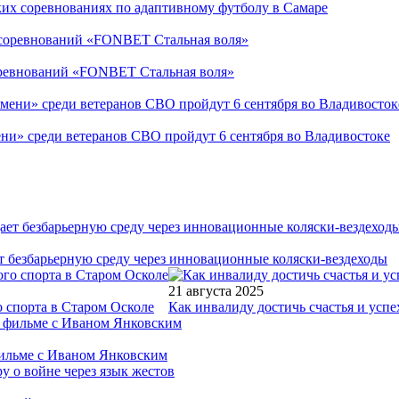
ких соревнованиях по адаптивному футболу в Самаре
соревнований «FONBET Стальная воля»
ни» среди ветеранов СВО пройдут 6 сентября во Владивостоке
т безбарьерную среду через инновационные коляски-вездеходы
21 августа 2025
 спорта в Старом Осколе
Как инвалиду достичь счастья и успе
фильме с Иваном Янковским