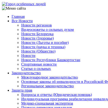
Перейти
к
основному
Главная
содержанию
Все Новости
Main
Новости регионов
navigation
Видеосюжеты о сильных духом
Новости Белорецка
Новости (Здоровье)
Новости (Льготы и пособие)
Новости (наука и техника)
Новости (Общество)
Новости
Новости Республики Башкортостан
Спортивные новости
Статьи о сильных
Законодательство
Международное законодательство
Основные законы об инвалидности в Российской Ф
Региональное законодательство
Защита прав
Вопросы и ответы (Юридическая помощь)
Индивидуальная программа реабилитации инвалид
Медико-социальная экспертиза
Правила перевозки инвалидов