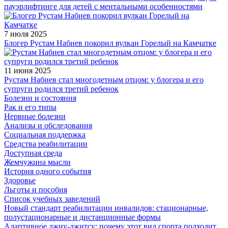
пауэрлифтинге для детей с ментальными особенностями
7 июля 2025
Блогер Рустам Набиев покорил вулкан Горелый на Камчатке
11 июня 2025
Рустам Набиев стал многодетным отцом: у блогера и его
супруги родился третий ребенок
Болезни и состояния
Рак и его типы
Нервные болезни
Анализы и обследования
Социальная поддержка
Средства реабилитации
Доступная среда
Жемчужина мысли
История одного события
Здоровье
Льготы и пособия
Список учебных заведений
Новый стандарт реабилитации инвалидов: стационарные,
полустационарные и дистанционные формы
Адаптивное джиу-джитсу: почему этот вид спорта подходит