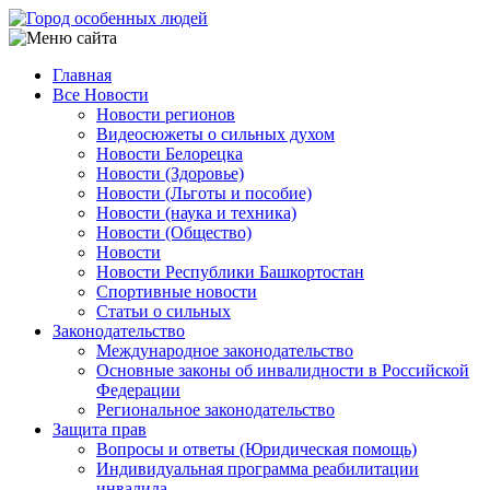
Перейти
к
основному
Главная
содержанию
Все Новости
Main
Новости регионов
navigation
Видеосюжеты о сильных духом
Новости Белорецка
Новости (Здоровье)
Новости (Льготы и пособие)
Новости (наука и техника)
Новости (Общество)
Новости
Новости Республики Башкортостан
Спортивные новости
Статьи о сильных
Законодательство
Международное законодательство
Основные законы об инвалидности в Российской
Федерации
Региональное законодательство
Защита прав
Вопросы и ответы (Юридическая помощь)
Индивидуальная программа реабилитации
инвалида