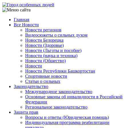
Перейти
к
основному
Главная
содержанию
Все Новости
Main
Новости регионов
navigation
Видеосюжеты о сильных духом
Новости Белорецка
Новости (Здоровье)
Новости (Льготы и пособие)
Новости (наука и техника)
Новости (Общество)
Новости
Новости Республики Башкортостан
Спортивные новости
Статьи о сильных
Законодательство
Международное законодательство
Основные законы об инвалидности в Российской
Федерации
Региональное законодательство
Защита прав
Вопросы и ответы (Юридическая помощь)
Индивидуальная программа реабилитации
инвалида