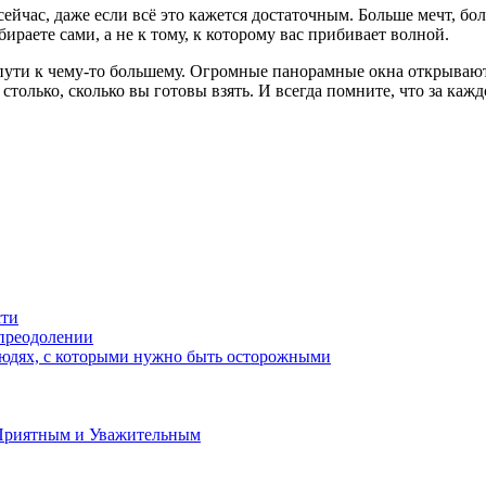
сейчас, даже если всё это кажется достаточным. Больше мечт, б
ираете сами, а не к тому, к которому вас прибивает волной.
пути к чему-то большему. Огромные панорамные окна открываютс
только, сколько вы готовы взять. И всегда помните, что за кажд
сти
 преодолении
 людях, с которыми нужно быть осторожными
 Приятным и Уважительным