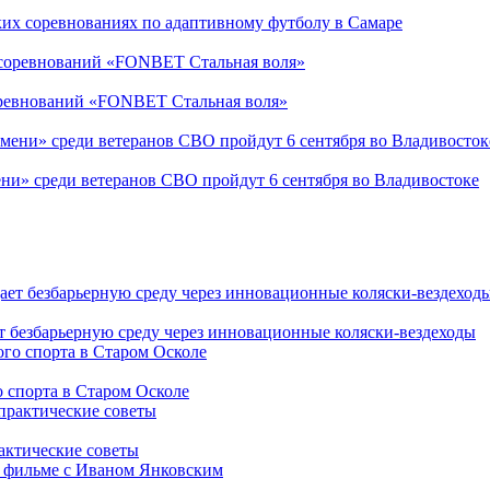
ких соревнованиях по адаптивному футболу в Самаре
соревнований «FONBET Стальная воля»
ни» среди ветеранов СВО пройдут 6 сентября во Владивостоке
т безбарьерную среду через инновационные коляски-вездеходы
 спорта в Старом Осколе
рактические советы