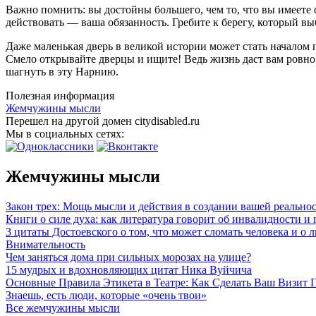
Важно помнить: вы достойны большего, чем то, что вы имеете 
действовать — ваша обязанность. Гребите к берегу, который выб
Даже маленькая дверь в великой истории может стать началом 
Смело открывайте дверцы и ищите! Ведь жизнь даст вам ровно с
шагнуть в эту Нарнию.
Полезная информация
Жемчужины мысли
Перешел на другой домен citydisabled.ru
Мы в социальных сетях:
Жемчужины мысли
Закон трех: Мощь мысли и действия в создании вашей реально
Книги о силе духа: как литература говорит об инвалидности и
3 цитаты Достоевского о том, что может сломать человека и о
Внимательность
Чем заняться дома при сильных морозах на улице?
15 мудрых и вдохновляющих цитат Ника Вуйчича
Основные Правила Этикета в Театре: Как Сделать Ваш Визит
Знаешь, есть люди, которые «очень твои»
Все жемчужины мысли