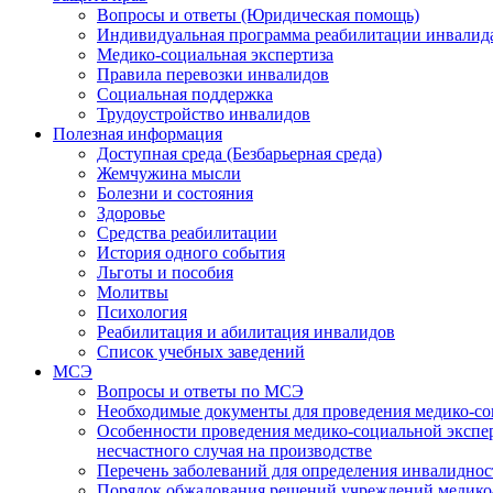
Вопросы и ответы (Юридическая помощь)
Индивидуальная программа реабилитации инвалид
Медико-социальная экспертиза
Правила перевозки инвалидов
Социальная поддержка
Трудоустройство инвалидов
Полезная информация
Доступная среда (Безбарьерная среда)
Жемчужина мысли
Болезни и состояния
Здоровье
Средства реабилитации
История одного события
Льготы и пособия
Молитвы
Психология
Реабилитация и абилитация инвалидов
Список учебных заведений
МСЭ
Вопросы и ответы по МСЭ
Необходимые документы для проведения медико-со
Особенности проведения медико-социальной экспер
несчастного случая на производстве
Перечень заболеваний для определения инвалиднос
Порядок обжалования решений учреждений медико