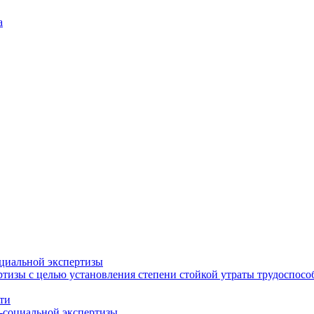
а
циальной экспертизы
тизы с целью установления степени стойкой утраты трудоспособ
ти
-социальной экспертизы