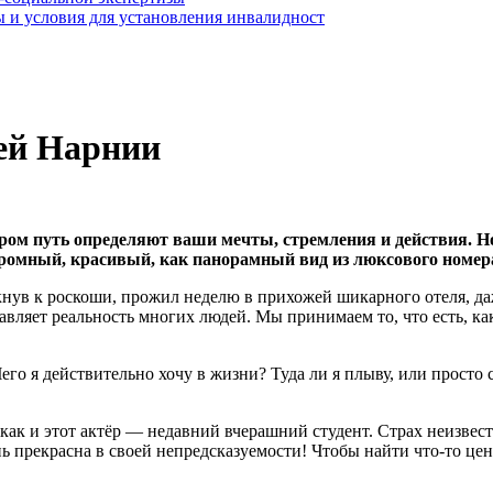
 и условия для установления инвалидност
оей Нарнии
ором путь определяют ваши мечты, стремления и действия. Но
громный, красивый, как панорамный вид из люксового номер
кнув к роскоши, прожил неделю в прихожей шикарного отеля, даж
авляет реальность многих людей. Мы принимаем то, что есть, ка
его я действительно хочу в жизни? Туда ли я плыву, или просто
как и этот актёр — недавний вчерашний студент. Страх неизвест
ь прекрасна в своей непредсказуемости! Чтобы найти что-то цен