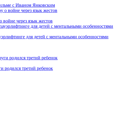
фильме с Иваном Янковским
о войне через язык жестов
уэрлифтинге для детей с ментальными особенностями
ги родился третий ребенок