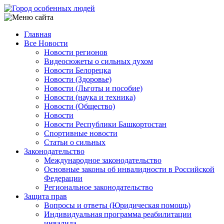
Перейти
к
основному
Главная
содержанию
Все Новости
Main
Новости регионов
navigation
Видеосюжеты о сильных духом
Новости Белорецка
Новости (Здоровье)
Новости (Льготы и пособие)
Новости (наука и техника)
Новости (Общество)
Новости
Новости Республики Башкортостан
Спортивные новости
Статьи о сильных
Законодательство
Международное законодательство
Основные законы об инвалидности в Российской
Федерации
Региональное законодательство
Защита прав
Вопросы и ответы (Юридическая помощь)
Индивидуальная программа реабилитации
инвалида