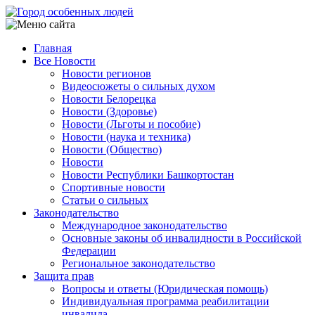
Перейти
к
основному
Главная
содержанию
Все Новости
Main
Новости регионов
navigation
Видеосюжеты о сильных духом
Новости Белорецка
Новости (Здоровье)
Новости (Льготы и пособие)
Новости (наука и техника)
Новости (Общество)
Новости
Новости Республики Башкортостан
Спортивные новости
Статьи о сильных
Законодательство
Международное законодательство
Основные законы об инвалидности в Российской
Федерации
Региональное законодательство
Защита прав
Вопросы и ответы (Юридическая помощь)
Индивидуальная программа реабилитации
инвалида