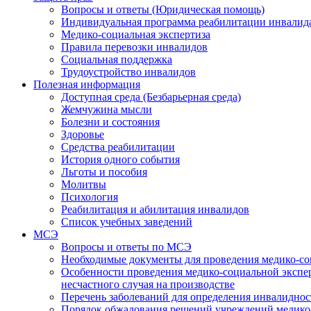
Вопросы и ответы (Юридическая помощь)
Индивидуальная программа реабилитации инвалид
Медико-социальная экспертиза
Правила перевозки инвалидов
Социальная поддержка
Трудоустройство инвалидов
Полезная информация
Доступная среда (Безбарьерная среда)
Жемчужина мысли
Болезни и состояния
Здоровье
Средства реабилитации
История одного события
Льготы и пособия
Молитвы
Психология
Реабилитация и абилитация инвалидов
Список учебных заведений
МСЭ
Вопросы и ответы по МСЭ
Необходимые документы для проведения медико-со
Особенности проведения медико-социальной экспер
несчастного случая на производстве
Перечень заболеваний для определения инвалиднос
Порядок обжалования решений учреждений медико