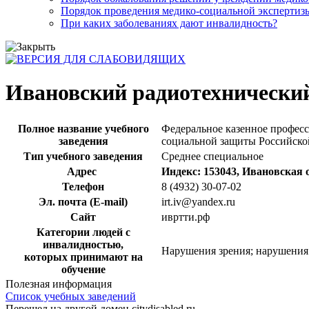
Порядок проведения медико-социальной экспертизы
При каких заболеваниях дают инвалидность?
Ивановский радиотехнически
Полное название учебного
Федеральное казенное профес
заведения
социальной защиты Российск
Тип учебного заведения
Среднее специальное
Адрес
Индекс: 153043, Ивановская о
Телефон
8 (4932) 30-07-02
Эл. почта (E-mail)
irt.iv@yandex.ru
Сайт
ивртти.рф
Категории людей с
инвалидностью,
Нарушения зрения; нарушения 
которых принимают на
обучение
Полезная информация
Список учебных заведений
Перешел на другой домен citydisabled.ru