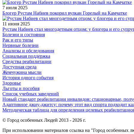
7 июля 2025
Блогер Рустам Набиев покорил вулкан Горелый на Камчатке
11 июня 2025
Рустам Набиев стал многодетным отцом: у блогера и его супру
Болезни и состояния
Рак и его типы
Нервные болезни
Анализы и обследования
Социальная поддержка
Средства реабилитации
Доступная среда
Жемчужина мысли
История одного события
Здоровье
Льготы и пособия
Список учебных заведений
Новый стандарт реабилитации инвалидов: стационарные, пол
Адаптивное джиу-джитсу: почему этот вид спорта подходит к
Методическая таблица для определения целевых реабилитаци
© Город особенных Людей 2013 - 2026 г.
При использовании материалов ссылка на "Город особенных лю