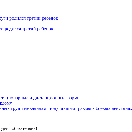
ги родился третий ребенок
устационарные и дистанционные формы
аждому
онных групп инвалидам, получившим травмы в боевых действия
дей" обязательна!