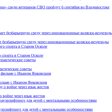
ни» среди ветеранов СВО пройдут 6 сентября во Владивостоке
т безбарьерную среду через инновационные коляски-вездеходы
 спорта в Старом Осколе
рактические советы
фильме с Иваном Янковским
о войне через язык жестов
уэрлифтинге для детей с ментальными особенностями