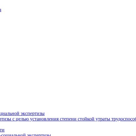
а
циальной экспертизы
тизы с целью установления степени стойкой утраты трудоспособ
ти
-социальной экспертизы