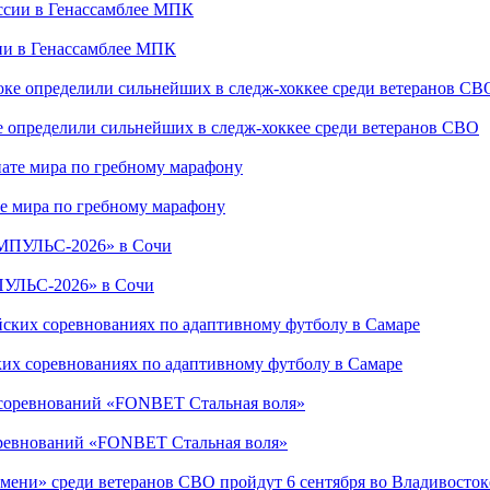
сии в Генассамблее МПК
е определили сильнейших в следж-хоккее среди ветеранов СВО
е мира по гребному марафону
ПУЛЬС-2026» в Сочи
ких соревнованиях по адаптивному футболу в Самаре
соревнований «FONBET Стальная воля»