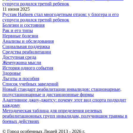
11 июня 2025
Рустам Набиев стал многодетным отцом: у блогера и его
супруги родился третий ребенок
Болезни и состояния
Рак и его типы
Нервные болезни
Анализы и обследования
Социальная поддержка
Средства реабилитации
Доступная среда
Жемчужина мысли
История одного события
Здоровье
Льготы и пособия
Список учебных заведений
Новый стандарт реабилитации инвалидов: стационарные,
полустационарные и дистанционные формы
Адаптивное джиу-джитсу: почему этот вид спорта подходит
каждому
Методическая таблица для определения целевых
реабилитационных групп инвалидам, получившим травмы в
боевых действиях
© Город особенных Людей 2013 - 2026 г.