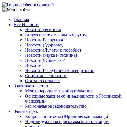
Перейти
к
основному
Главная
содержанию
Все Новости
Main
Новости регионов
navigation
Видеосюжеты о сильных духом
Новости Белорецка
Новости (Здоровье)
Новости (Льготы и пособие)
Новости (наука и техника)
Новости (Общество)
Новости
Новости Республики Башкортостан
Спортивные новости
Статьи о сильных
Законодательство
Международное законодательство
Основные законы об инвалидности в Российской
Федерации
Региональное законодательство
Защита прав
Вопросы и ответы (Юридическая помощь)
Индивидуальная программа реабилитации
инвалида