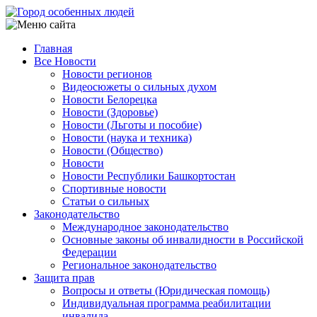
Перейти
к
основному
Главная
содержанию
Все Новости
Main
Новости регионов
navigation
Видеосюжеты о сильных духом
Новости Белорецка
Новости (Здоровье)
Новости (Льготы и пособие)
Новости (наука и техника)
Новости (Общество)
Новости
Новости Республики Башкортостан
Спортивные новости
Статьи о сильных
Законодательство
Международное законодательство
Основные законы об инвалидности в Российской
Федерации
Региональное законодательство
Защита прав
Вопросы и ответы (Юридическая помощь)
Индивидуальная программа реабилитации
инвалида