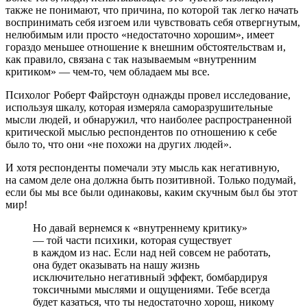
также не понимают, что причина, по которой так легко начать
воспринимать себя изгоем или чувствовать себя отвергнутым,
нелюбимым или просто «недостаточно хорошим», имеет
гораздо меньшее отношение к внешним обстоятельствам и,
как правило, связана с так называемым «внутренним
критиком» — чем-то, чем обладаем мы все.
Психолог Роберт Файрстоун однажды провел исследование,
используя шкалу, которая измеряла саморазрушительные
мысли людей, и обнаружил, что наиболее распространенной
критической мыслью респондентов по отношению к себе
было то, что они «не похожи на других людей».
И хотя респонденты помечали эту мысль как негативную,
на самом деле она должна быть позитивной. Только подумай,
если бы мы все были одинаковы, каким скучным был бы этот
мир!
Но давай вернемся к «внутреннему критику»
— той части психики, которая существует
в каждом из нас. Если над ней совсем не работать,
она будет оказывать на нашу жизнь
исключительно негативный эффект, бомбардируя
токсичными мыслями и ощущениями. Тебе всегда
будет казаться, что ты недостаточно хорош, никому