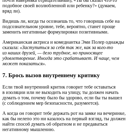
почти наверняка отрицательный); «Ты бы сказал что-то
подобное своей возлюбленной или ребенку?» (думаем,
вряд ли).
Видишь ли, когда ты осознаешь то, что говоришь себе на
подсознательном уровне, тебе, вероятно, станет проще
заменить негативные формулировки позитивными.
Американская актриса и комедиантка Эми Полер однажды
сказала:
«Заступиться за себя так же, как за кого-то
из наших друзей, — дело трудное, но приносящее
удовлетворение. Иногда это срабатывает. И чаще, чем
может показаться».
7. Брось вызов внутреннему критику
Если твой внутренний критик говорит тебе оставаться
в изоляции или не выходить на улицу, ты должен начать
думать о том, почему было бы здорово, если бы ты вышел
(с соблюдением мер безопасности, разумеется).
А когда он говорит тебе держать рот на замке на вечеринке,
как бы нелепо это ни казалось на первый взгляд, ты должен
найти способ думать об обратном и не предаваться
негативному мышлению.