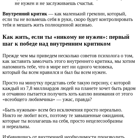
не нужен и не заслуживаешь счастья.
Внутренний критик
— как маленький гремлин, который,
если ты не возьмешь себя в руки, скоро будет контролировать
тебя и мешать жить полноценной жизнью.
Как жить, если ты «никому не нужен»: первый
шаг к победе над внутренним критиком
Прежде чем мы приведем несколько советов психолога о том,
как заставить замолчать этого внутреннего критика, мы хотим
напомнить тебе, что в мире нет ни одного человека,
который бы всем нравился и был бы всем нужен.
Просто на минутку представь себе такую персону, с которой
каждый из 7,8 миллиардов людей на планете хочет быть рядом
и отчаянно пытается получить хоть каплю внимания от этого
«всеобщего любимчика» — ужас, правда?
«Быть нужным» всем без исключения просто нереально.
Никто не любит всех, поэтому те завышенные ожидания,
которые ты возлагаешь на себя, просто нецелесообразны
и нереальны.
Избавившись от внутренней необходимости производить