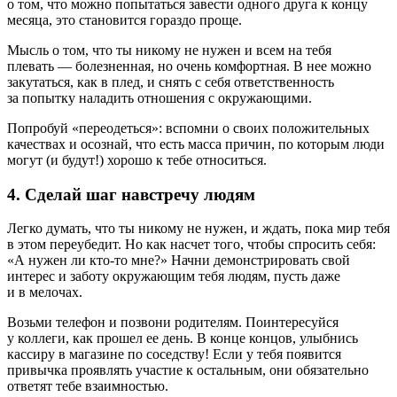
о том, что можно попытаться завести одного друга к концу
месяца, это становится гораздо проще.
Мысль о том, что ты никому не нужен и всем на тебя
плевать — болезненная, но очень комфортная. В нее можно
закутаться, как в плед, и снять с себя ответственность
за попытку наладить отношения с окружающими.
Попробуй «переодеться»: вспомни о своих положительных
качествах и осознай, что есть масса причин, по которым люди
могут (и будут!) хорошо к тебе относиться.
4. Сделай шаг навстречу людям
Легко думать, что ты никому не нужен, и ждать, пока мир тебя
в этом переубедит. Но как насчет того, чтобы спросить себя:
«А нужен ли кто-то мне?» Начни демонстрировать свой
интерес и заботу окружающим тебя людям, пусть даже
и в мелочах.
Возьми телефон и позвони родителям. Поинтересуйся
у коллеги, как прошел ее день. В конце концов, улыбнись
кассиру в магазине по соседству! Если у тебя появится
привычка проявлять участие к остальным, они обязательно
ответят тебе взаимностью.