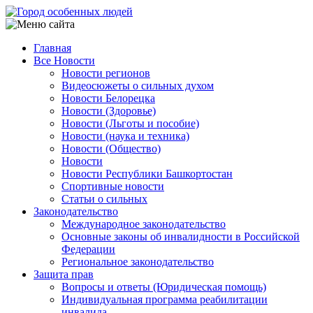
Перейти
к
основному
Главная
содержанию
Все Новости
Main
Новости регионов
navigation
Видеосюжеты о сильных духом
Новости Белорецка
Новости (Здоровье)
Новости (Льготы и пособие)
Новости (наука и техника)
Новости (Общество)
Новости
Новости Республики Башкортостан
Спортивные новости
Статьи о сильных
Законодательство
Международное законодательство
Основные законы об инвалидности в Российской
Федерации
Региональное законодательство
Защита прав
Вопросы и ответы (Юридическая помощь)
Индивидуальная программа реабилитации
инвалида