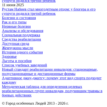
11 июня 2025
Рустам Набиев стал многодетным отцом: у блогера и его
супруги родился третий ребенок
Болезни и состояния
Рак и его типы
Нервные болезни
Анализы и обследования
Социальная поддержка
Средства реабилитации
Доступная среда
Жемчужина мысли
История одного события
Здоровье
Льготы и пособия
Список учебных заведений
Новый стандарт реабилитации инвалидов: стационарные,
полустационарные и дистанционные формы
Адаптивное джиу-джитсу: почему этот вид спорта подходит
каждому
Методическая таблица для определения целевых
реабилитационных групп инвалидам, получившим травмы в
боевых действиях
© Город особенных Людей 2013 - 2026 г.