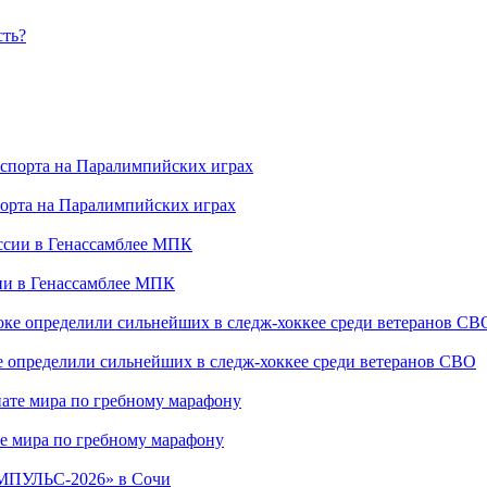
сть?
порта на Паралимпийских играх
сии в Генассамблее МПК
е определили сильнейших в следж-хоккее среди ветеранов СВО
е мира по гребному марафону