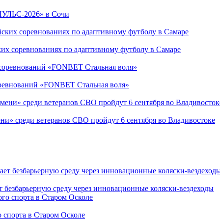
ПУЛЬС-2026» в Сочи
ких соревнованиях по адаптивному футболу в Самаре
соревнований «FONBET Стальная воля»
ни» среди ветеранов СВО пройдут 6 сентября во Владивостоке
т безбарьерную среду через инновационные коляски-вездеходы
 спорта в Старом Осколе