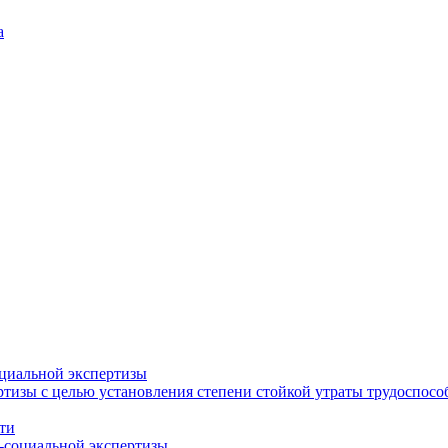
а
циальной экспертизы
тизы с целью установления степени стойкой утраты трудоспособ
ти
-социальной экспертизы