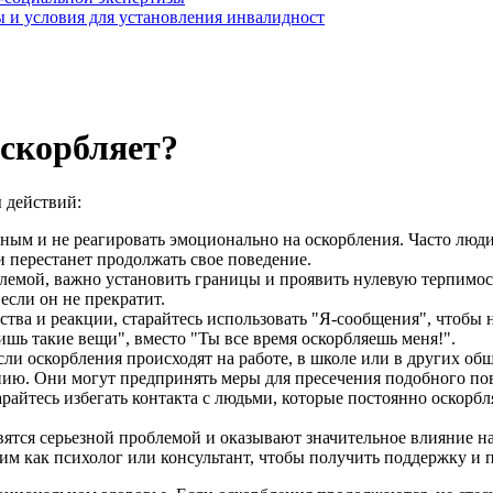
 и условия для установления инвалидност
оскорбляет?
 действий:
ным и не реагировать эмоционально на оскорбления. Часто люди
и перестанет продолжать свое поведение.
лемой, важно установить границы и проявить нулевую терпимост
если он не прекратит.
ства и реакции, старайтесь использовать "Я-сообщения", чтобы 
ишь такие вещи", вместо "Ты все время оскорбляешь меня!".
ли оскорбления происходят на работе, в школе или в других об
ию. Они могут предпринять меры для пресечения подобного по
райтесь избегать контакта с людьми, которые постоянно оскорбл
вятся серьезной проблемой и оказывают значительное влияние н
ким как психолог или консультант, чтобы получить поддержку и 