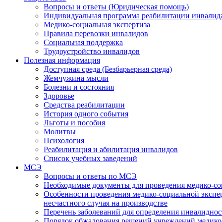
Вопросы и ответы (Юридическая помощь)
Индивидуальная программа реабилитации инвалид
Медико-социальная экспертиза
Правила перевозки инвалидов
Социальная поддержка
Трудоустройство инвалидов
Полезная информация
Доступная среда (Безбарьерная среда)
Жемчужина мысли
Болезни и состояния
Здоровье
Средства реабилитации
История одного события
Льготы и пособия
Молитвы
Психология
Реабилитация и абилитация инвалидов
Список учебных заведений
МСЭ
Вопросы и ответы по МСЭ
Необходимые документы для проведения медико-со
Особенности проведения медико-социальной экспер
несчастного случая на производстве
Перечень заболеваний для определения инвалиднос
Порядок обжалования решений учреждений медико