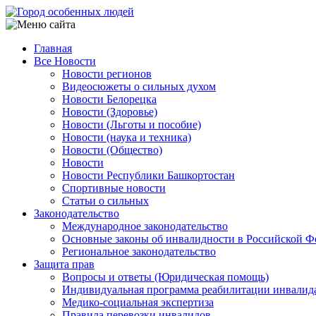
Перейти
к
основному
Главная
содержанию
Все Новости
Main
Новости регионов
navigation
Видеосюжеты о сильных духом
Новости Белорецка
Новости (Здоровье)
Новости (Льготы и пособие)
Новости (наука и техника)
Новости (Общество)
Новости
Новости Республики Башкортостан
Спортивные новости
Статьи о сильных
Законодательство
Международное законодательство
Основные законы об инвалидности в Российской Ф
Региональное законодательство
Защита прав
Вопросы и ответы (Юридическая помощь)
Индивидуальная программа реабилитации инвалид
Медико-социальная экспертиза
Правила перевозки инвалидов