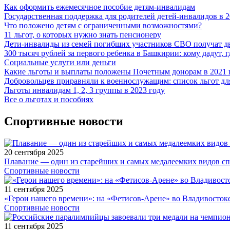
Как оформить ежемесячное пособие детям-инвалидам
Государственная поддержка для родителей детей-инвалидов в 2
Что положено детям с ограниченными возможностями?
11 льгот, о которых нужно знать пенсионеру
Дети-инвалиды из семей погибших участников СВО получат 
300 тысяч рублей за первого ребенка в Башкирии: кому дадут, г
Социальные услуги или деньги
Какие льготы и выплаты положены Почетным донорам в 2021 
Добровольцев приравняли к военнослужащим: список льгот д
Льготы инвалидам 1, 2, 3 группы в 2023 году
Все о льготах и пособиях
Спортивные новости
20 сентября 2025
Плавание — один из старейших и самых медалеемких видов с
Спортивные новости
11 сентября 2025
«Герои нашего времени»: на «Фетисов-Арене» во Владивосток
Спортивные новости
11 сентября 2025