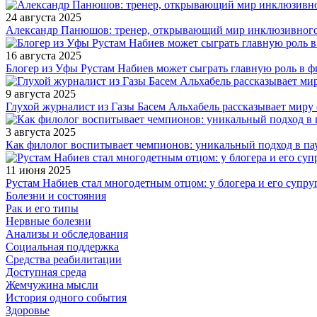
24 августа 2025
Александр Панюшов: тренер, открывающий мир инклюзивного
16 августа 2025
Блогер из Уфы Рустам Набиев может сыграть главную роль в 
9 августа 2025
Глухой журналист из Газы Басем Альхабель рассказывает миру 
3 августа 2025
Как филолог воспитывает чемпионов: уникальный подход в па
11 июня 2025
Рустам Набиев стал многодетным отцом: у блогера и его супру
Болезни и состояния
Рак и его типы
Нервные болезни
Анализы и обследования
Социальная поддержка
Средства реабилитации
Доступная среда
Жемчужина мысли
История одного события
Здоровье