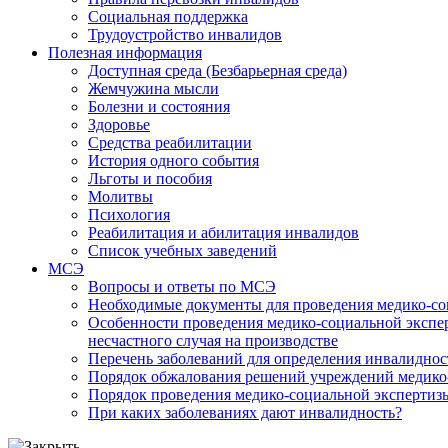
Социальная поддержка
Трудоустройство инвалидов
Полезная информация
Доступная среда (Безбарьерная среда)
Жемчужина мысли
Болезни и состояния
Здоровье
Средства реабилитации
История одного события
Льготы и пособия
Молитвы
Психология
Реабилитация и абилитация инвалидов
Список учебных заведений
МСЭ
Вопросы и ответы по МСЭ
Необходимые документы для проведения медико-со
Особенности проведения медико-социальной экспер
несчастного случая на производстве
Перечень заболеваний для определения инвалиднос
Порядок обжалования решений учреждений медико
Порядок проведения медико-социальной экспертизы
При каких заболеваниях дают инвалидность?