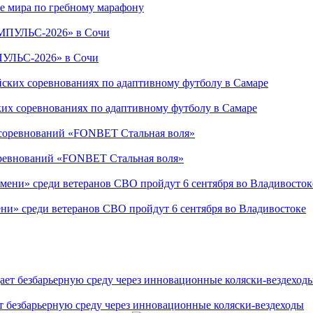
е мира по гребному марафону
ПУЛЬС-2026» в Сочи
ких соревнованиях по адаптивному футболу в Самаре
соревнований «FONBET Стальная воля»
ни» среди ветеранов СВО пройдут 6 сентября во Владивостоке
т безбарьерную среду через инновационные коляски-вездеходы