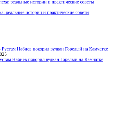
ха: реальные истории и практические советы
2025
устам Набиев покорил вулкан Горелый на Камчатке