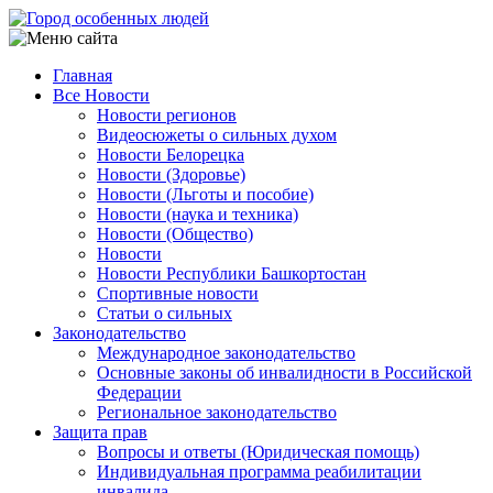
Перейти
к
основному
Главная
содержанию
Все Новости
Main
Новости регионов
navigation
Видеосюжеты о сильных духом
Новости Белорецка
Новости (Здоровье)
Новости (Льготы и пособие)
Новости (наука и техника)
Новости (Общество)
Новости
Новости Республики Башкортостан
Спортивные новости
Статьи о сильных
Законодательство
Международное законодательство
Основные законы об инвалидности в Российской
Федерации
Региональное законодательство
Защита прав
Вопросы и ответы (Юридическая помощь)
Индивидуальная программа реабилитации
инвалида