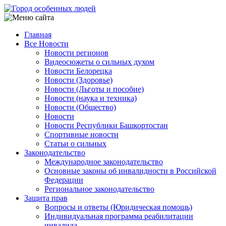
Перейти
к
основному
Главная
содержанию
Все Новости
Main
Новости регионов
navigation
Видеосюжеты о сильных духом
Новости Белорецка
Новости (Здоровье)
Новости (Льготы и пособие)
Новости (наука и техника)
Новости (Общество)
Новости
Новости Республики Башкортостан
Спортивные новости
Статьи о сильных
Законодательство
Международное законодательство
Основные законы об инвалидности в Российской
Федерации
Региональное законодательство
Защита прав
Вопросы и ответы (Юридическая помощь)
Индивидуальная программа реабилитации
инвалида