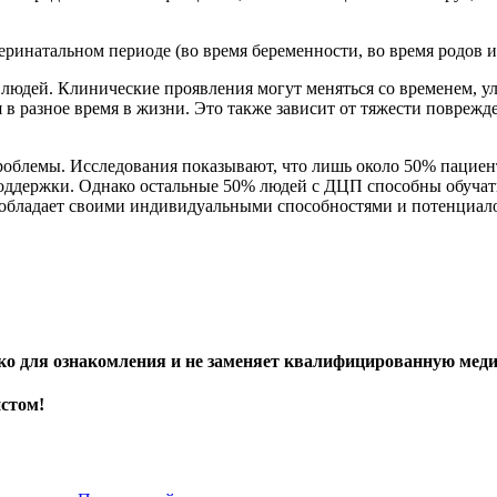
еринатальном периоде (во время беременности, во время родов 
 людей. Клинические проявления могут меняться со временем, у
в разное время в жизни. Это также зависит от тяжести поврежд
роблемы. Исследования показывают, что лишь около 50% пацие
поддержки. Однако остальные 50% людей с ДЦП способны обучать
 обладает своими индивидуальными способностями и потенциал
ько для ознакомления и не заменяет квалифицированную ме
истом!