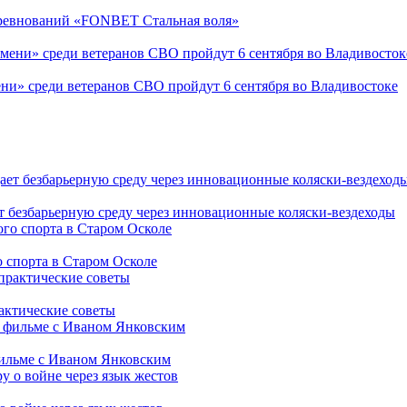
соревнований «FONBET Стальная воля»
ни» среди ветеранов СВО пройдут 6 сентября во Владивостоке
т безбарьерную среду через инновационные коляски-вездеходы
 спорта в Старом Осколе
рактические советы
фильме с Иваном Янковским