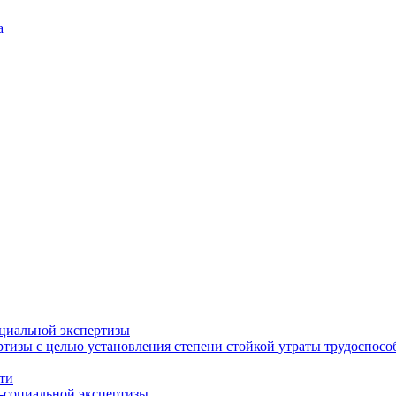
а
циальной экспертизы
тизы с целью установления степени стойкой утраты трудоспособ
ти
-социальной экспертизы