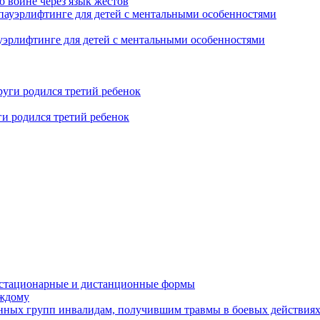
о войне через язык жестов
уэрлифтинге для детей с ментальными особенностями
ги родился третий ребенок
устационарные и дистанционные формы
аждому
онных групп инвалидам, получившим травмы в боевых действия