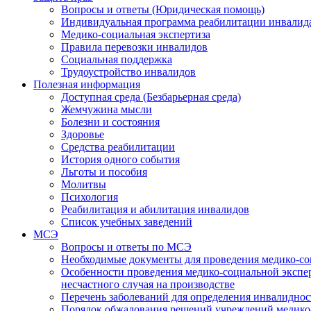
Вопросы и ответы (Юридическая помощь)
Индивидуальная программа реабилитации инвалид
Медико-социальная экспертиза
Правила перевозки инвалидов
Социальная поддержка
Трудоустройство инвалидов
Полезная информация
Доступная среда (Безбарьерная среда)
Жемчужина мысли
Болезни и состояния
Здоровье
Средства реабилитации
История одного события
Льготы и пособия
Молитвы
Психология
Реабилитация и абилитация инвалидов
Список учебных заведений
МСЭ
Вопросы и ответы по МСЭ
Необходимые документы для проведения медико-со
Особенности проведения медико-социальной экспер
несчастного случая на производстве
Перечень заболеваний для определения инвалиднос
Порядок обжалования решений учреждений медико