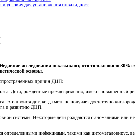
 и условия для установления инвалидност
П
 Недавние исследования показывают, что только около 30% 
енетической основы.
распространенных причин ДЦП:
озга. Дети, рожденные преждевременно, имеют повышенный риск
а. Это происходит, когда мозг не получает достаточно кислор
зга и развитию ДЦП.
рвной системы. Некоторые дети рождаются с аномалиями или нес
 определенными инфекциями, такими как цитомегаловирус, ветр