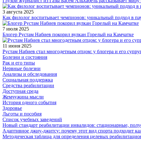
Глухой журналист из Газы Басем Альхабель рассказывает миру 
3 августа 2025
Как филолог воспитывает чемпионов: уникальный подход в па
7 июля 2025
Блогер Рустам Набиев покорил вулкан Горелый на Камчатке
11 июня 2025
Рустам Набиев стал многодетным отцом: у блогера и его супру
Болезни и состояния
Рак и его типы
Нервные болезни
Анализы и обследования
Социальная поддержка
Средства реабилитации
Доступная среда
Жемчужина мысли
История одного события
Здоровье
Льготы и пособия
Список учебных заведений
Новый стандарт реабилитации инвалидов: стационарные, пол
Адаптивное джиу-джитсу: почему этот вид спорта подходит к
Методическая таблица для определения целевых реабилитаци