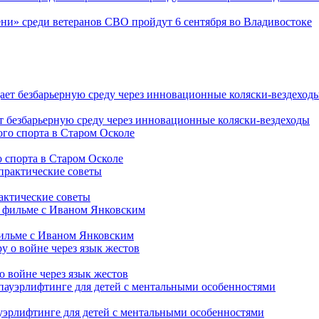
ни» среди ветеранов СВО пройдут 6 сентября во Владивостоке
т безбарьерную среду через инновационные коляски-вездеходы
 спорта в Старом Осколе
рактические советы
фильме с Иваном Янковским
о войне через язык жестов
уэрлифтинге для детей с ментальными особенностями