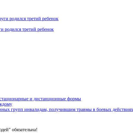
ги родился третий ребенок
устационарные и дистанционные формы
аждому
онных групп инвалидам, получившим травмы в боевых действия
дей" обязательна!