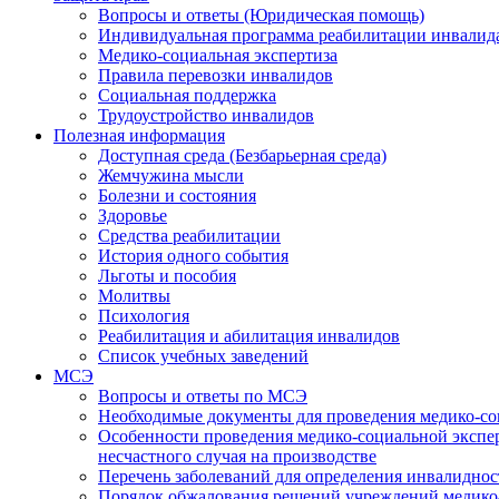
Вопросы и ответы (Юридическая помощь)
Индивидуальная программа реабилитации инвалид
Медико-социальная экспертиза
Правила перевозки инвалидов
Социальная поддержка
Трудоустройство инвалидов
Полезная информация
Доступная среда (Безбарьерная среда)
Жемчужина мысли
Болезни и состояния
Здоровье
Средства реабилитации
История одного события
Льготы и пособия
Молитвы
Психология
Реабилитация и абилитация инвалидов
Список учебных заведений
МСЭ
Вопросы и ответы по МСЭ
Необходимые документы для проведения медико-со
Особенности проведения медико-социальной экспер
несчастного случая на производстве
Перечень заболеваний для определения инвалиднос
Порядок обжалования решений учреждений медико