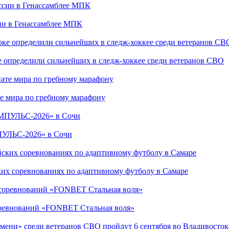
сии в Генассамблее МПК
е определили сильнейших в следж-хоккее среди ветеранов СВО
е мира по гребному марафону
ПУЛЬС-2026» в Сочи
ких соревнованиях по адаптивному футболу в Самаре
соревнований «FONBET Стальная воля»