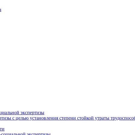
а
циальной экспертизы
тизы с целью установления степени стойкой утраты трудоспособ
ти
-социальной экспертизы