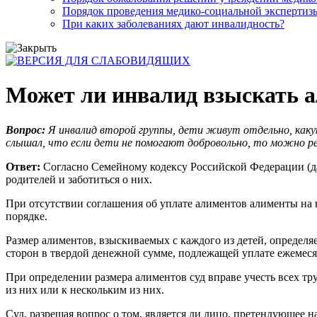
Порядок проведения медико-социальной экспертизы
При каких заболеваниях дают инвалидность?
Может ли инвалид взыскать а
Вопрос:
Я инвалид второй группы, дети живут отдельно, каку
слышал, что если дети не помогают добровольно, то можно ре
Ответ:
Согласно Семейному кодексу Российской Федерации (
родителей и заботиться о них.
При отсутствии соглашения об уплате алиментов алименты на
порядке.
Размер алиментов, взыскиваемых с каждого из детей, определ
сторон в твердой денежной сумме, подлежащей уплате ежемеся
При определении размера алиментов суд вправе учесть всех тр
из них или к нескольким из них.
Суд, разрешая вопрос о том, является ли лицо, претендующее