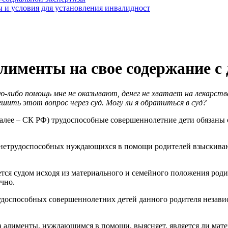
 и условия для установления инвалидност
лименты на свое содержание с 
ю-либо помощь мне не оказывают, денег не хватает на лекарст
шить этот вопрос через суд. Могу ли я обратиться в суд?
далее – СК РФ) трудоспособные совершеннолетние дети обязан
 нетрудоспособных нуждающихся в помощи родителей взыскиваю
яется судом исходя из материального и семейного положения ро
чно.
удоспособных совершеннолетних детей данного родителя независ
 на алименты, нуждающимся в помощи, выясняет, является ли ма