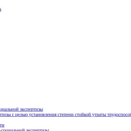
а
циальной экспертизы
тизы с целью установления степени стойкой утраты трудоспособ
ти
-социальной экспертизы