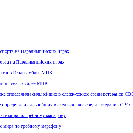
порта на Паралимпийских играх
сии в Генассамблее МПК
е определили сильнейших в следж-хоккее среди ветеранов СВО
е мира по гребному марафону