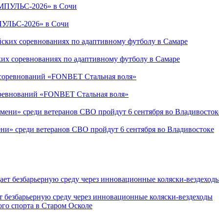
ПУЛЬС-2026» в Сочи
ких соревнованиях по адаптивному футболу в Самаре
соревнований «FONBET Стальная воля»
ни» среди ветеранов СВО пройдут 6 сентября во Владивостоке
т безбарьерную среду через инновационные коляски-вездеходы