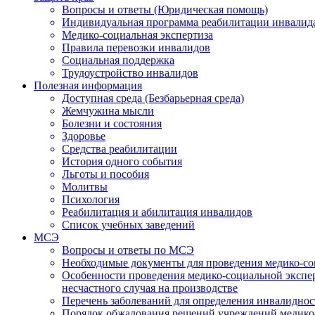
Вопросы и ответы (Юридическая помощь)
Индивидуальная программа реабилитации инвалид
Медико-социальная экспертиза
Правила перевозки инвалидов
Социальная поддержка
Трудоустройство инвалидов
Полезная информация
Доступная среда (Безбарьерная среда)
Жемчужина мысли
Болезни и состояния
Здоровье
Средства реабилитации
История одного события
Льготы и пособия
Молитвы
Психология
Реабилитация и абилитация инвалидов
Список учебных заведений
МСЭ
Вопросы и ответы по МСЭ
Необходимые документы для проведения медико-со
Особенности проведения медико-социальной экспер
несчастного случая на производстве
Перечень заболеваний для определения инвалиднос
Порядок обжалования решений учреждений медико