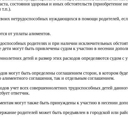
аста, состояния здоровья и иных обстоятельств (приобретение 
т.п.).
воих нетрудоспособных нуждающихся в помощи родителей, если 
тся от уплаты алиментов.
удоспособных родителях и при наличии исключительных обстояте
е дети могут быть привлечены судом к участию в несении допол
нолетних детей и размер этих расходов определяются судом с 
одов могут быть определены соглашением сторон, в котором буде
о алиментного соглашения, так и отдельным соглашением.
одов учет всех совершеннолетних трудоспособных детей данного 
ебует ответчик.
ментам могут также быть принуждены к участию в несении допо
ржание родителей может быть предъявлен в городской или район