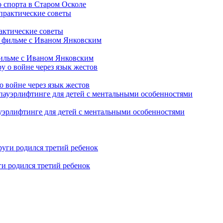
 спорта в Старом Осколе
рактические советы
фильме с Иваном Янковским
о войне через язык жестов
уэрлифтинге для детей с ментальными особенностями
ги родился третий ребенок