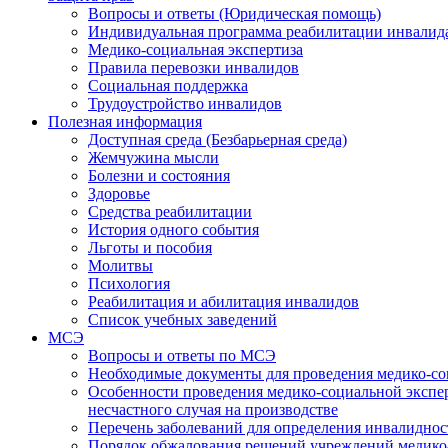
Вопросы и ответы (Юридическая помощь)
Индивидуальная программа реабилитации инвалид
Медико-социальная экспертиза
Правила перевозки инвалидов
Социальная поддержка
Трудоустройство инвалидов
Полезная информация
Доступная среда (Безбарьерная среда)
Жемчужина мысли
Болезни и состояния
Здоровье
Средства реабилитации
История одного события
Льготы и пособия
Молитвы
Психология
Реабилитация и абилитация инвалидов
Список учебных заведений
МСЭ
Вопросы и ответы по МСЭ
Необходимые документы для проведения медико-со
Особенности проведения медико-социальной экспер
несчастного случая на производстве
Перечень заболеваний для определения инвалиднос
Порядок обжалования решений учреждений медико