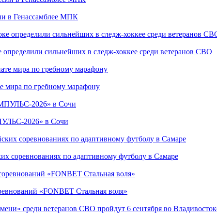
сии в Генассамблее МПК
е определили сильнейших в следж-хоккее среди ветеранов СВО
е мира по гребному марафону
ПУЛЬС-2026» в Сочи
ких соревнованиях по адаптивному футболу в Самаре
соревнований «FONBET Стальная воля»