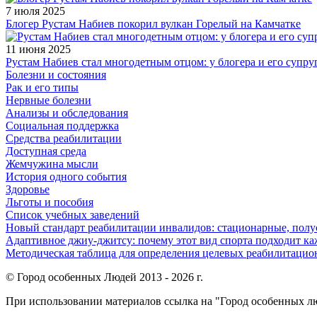
7 июля 2025
Блогер Рустам Набиев покорил вулкан Горелый на Камчатке
11 июня 2025
Рустам Набиев стал многодетным отцом: у блогера и его супру
Болезни и состояния
Рак и его типы
Нервные болезни
Анализы и обследования
Социальная поддержка
Средства реабилитации
Доступная среда
Жемчужина мысли
История одного события
Здоровье
Льготы и пособия
Список учебных заведений
Новый стандарт реабилитации инвалидов: стационарные, пол
Адаптивное джиу-джитсу: почему этот вид спорта подходит к
Методическая таблица для определения целевых реабилитаци
© Город особенных Людей 2013 - 2026 г.
При использовании материалов ссылка на "Город особенных лю