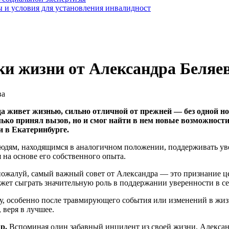
 и условия для установления инвалидност
ки жизни от Александра Беляе
а живет жизнью, сильно отличной от прежней — без одной но
лько принял вызов, но и смог найти в нем новые возможности
 в Екатеринбурге.
юдям, находящимся в аналогичном положении, поддерживать увер
а основе его собственного опыта.
ожалуй, самый важный совет от Александра — это признание це
жет сыграть значительную роль в поддержании уверенности в се
у, особенно после травмирующего события или изменений в жиз
 веря в лучшее.
ар.
Вспоминая один забавный инцидент из своей жизни, Алексан