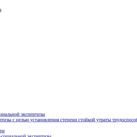
а
циальной экспертизы
тизы с целью установления степени стойкой утраты трудоспособ
ти
-социальной экспертизы