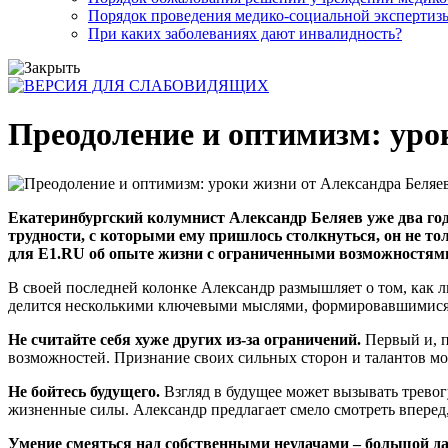
Порядок проведения медико-социальной экспертизы
При каких заболеваниях дают инвалидность?
Преодоление и оптимизм: уро
Екатеринбургский колумнист Александр Беляев уже два год
трудности, с которыми ему пришлось столкнуться, он не то
для E1.RU об опыте жизни с ограниченными возможностями
В своей последней колонке Александр размышляет о том, как л
делится несколькими ключевыми мыслями, формировавшимися н
Не считайте себя хуже других из-за ограничений.
Первый и, п
возможностей. Признание своих сильных сторон и талантов мо
Не бойтесь будущего.
Взгляд в будущее может вызывать тревог
жизненные силы. Александр предлагает смело смотреть вперед,
Умение смеяться над собственными неудачами – большой д