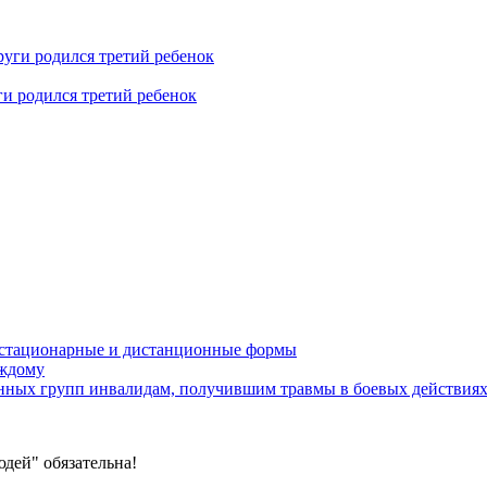
ги родился третий ребенок
устационарные и дистанционные формы
аждому
онных групп инвалидам, получившим травмы в боевых действия
дей" обязательна!