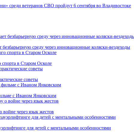
ни» среди ветеранов СВО пройдут 6 сентября во Владивостоке
т безбарьерную среду через инновационные коляски-вездеходы
 спорта в Старом Осколе
рактические советы
фильме с Иваном Янковским
о войне через язык жестов
уэрлифтинге для детей с ментальными особенностями