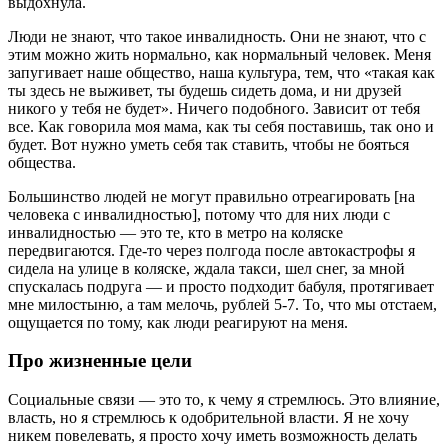
выдохнула.
Люди не знают, что такое инвалидность. Они не знают, что с
этим можно жить нормально, как нормальный человек. Меня
запугивает наше общество, наша культура, тем, что «такая как
ты здесь не выживет, ты будешь сидеть дома, и ни друзей
никого у тебя не будет». Ничего подобного. Зависит от тебя
все. Как говорила моя мама, как ты себя поставишь, так оно и
будет. Вот нужно уметь себя так ставить, чтобы не бояться
общества.
Большинство людей не могут правильно отреагировать [на
человека с инвалидностью], потому что для них люди с
инвалидностью — это те, кто в метро на коляске
передвигаются. Где-то через полгода после автокастрофы я
сидела на улице в коляске, ждала такси, шел снег, за мной
спускалась подруга — и просто подходит бабуля, протягивает
мне милостыню, а там мелочь, рублей 5-7. То, что мы отстаем,
ощущается по тому, как люди реагируют на меня.
Про жизненные цели
Социальные связи — это то, к чему я стремлюсь. Это влияние,
власть, но я стремлюсь к одобрительной власти. Я не хочу
никем повелевать, я просто хочу иметь возможность делать