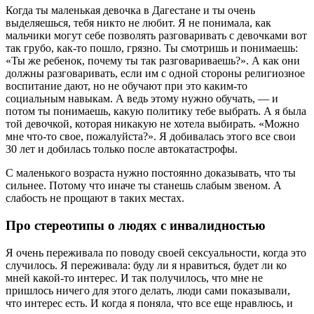
Когда ты маленькая девочка в Дагестане и ты очень
выделяешься, тебя никто не любит. Я не понимала, как
мальчики могут себе позволять разговаривать с девочками вот
так грубо, как-то пошло, грязно. Ты смотришь и понимаешь:
«Ты же ребенок, почему ты так разговариваешь?». А как они
должны разговаривать, если им с одной стороны религиозное
воспитание дают, но не обучают при это каким-то
социальным навыкам. А ведь этому нужно обучать, — и
потом ты понимаешь, какую политику тебе выбрать. А я была
той девочкой, которая никакую не хотела выбирать. «Можно
мне что-то свое, пожалуйста?». Я добивалась этого все свои
30 лет и добилась только после автокатастрофы.
С маленького возраста нужно постоянно доказывать, что ты
сильнее. Потому что иначе ты станешь слабым звеном. А
слабость не прощают в таких местах.
Про стереотипы о людях с инвалидностью
Я очень переживала по поводу своей сексуальности, когда это
случилось. Я переживала: буду ли я нравиться, будет ли ко
мней какой-то интерес. И так получилось, что мне не
пришлось ничего для этого делать, люди сами показывали,
что интерес есть. И когда я поняла, что все еще нравлюсь, и