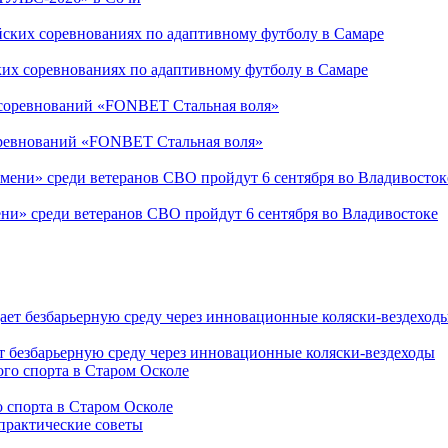
ких соревнованиях по адаптивному футболу в Самаре
соревнований «FONBET Стальная воля»
ни» среди ветеранов СВО пройдут 6 сентября во Владивостоке
т безбарьерную среду через инновационные коляски-вездеходы
 спорта в Старом Осколе