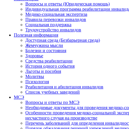
Вопросы и ответы (Юридическая помощь)
Индивидуальная программа реабилитации инвалид
Медико-социальная экспертиза
Правила перевозки инвалидов
Социальная поддержка
Трудоустройство инвалидов
Полезная информация
Доступная среда (Безбарьерная среда)
Жемчужина мысли
Болезни и состояния
Здоровье
Средства реабилитации
История одного события
Льготы и пособия
Молитвы
Психология
Реабилитация и абилитация инвалидов
Список учебных заведений
МСЭ
Вопросы и ответы по МСЭ
Необходимые документы для проведения медико-со
Особенности проведения медико-социальной экспер
несчастного случая на производстве
Перечень заболеваний для определения инвалиднос
Порядок обжалования решений учреждений медико