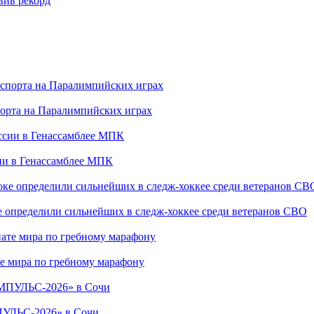
вив рекорд
порта на Паралимпийских играх
сии в Генассамблее МПК
е определили сильнейших в следж-хоккее среди ветеранов СВО
е мира по гребному марафону
ПУЛЬС-2026» в Сочи