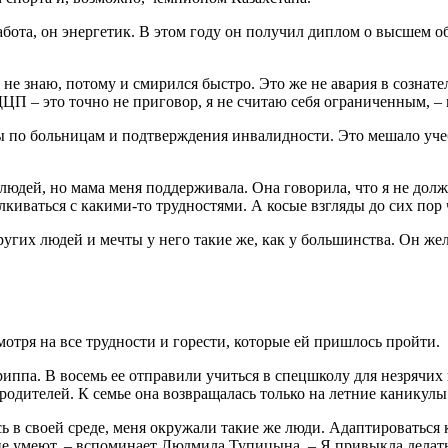
 работа, он энергетик. В этом году он получил диплом о высше
я не знаю, потому и смирился быстро. Это же не авария в сознат
ЦП – это точно не приговор, я не считаю себя ограниченным, –
ды по больницам и подтверждения инвалидности. Это мешало уче
юдей, но мама меня поддерживала. Она говорила, что я не долж
алкиваться с какими-то трудностями. А косые взгляды до сих пор
угих людей и мечты у него такие же, как у большинства. Он жел
отря на все трудности и горести, которые ей пришлось пройти.
гриппа. В восемь ее отправили учиться в спецшколу для незрячи
 родителей. К семье она возвращалась только на летние каникулы
ась в своей среде, меня окружали такие же люди. Адаптироватьс
 не умеют, – вспоминает Людмила Тупицына. – Я привыкла делать 