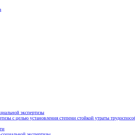
а
циальной экспертизы
тизы с целью установления степени стойкой утраты трудоспособ
ти
-социальной экспертизы