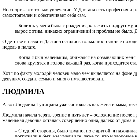
Но спорт – это только увлечение. У Дастана есть профессия и
самостоятелен и обеспечивает себя сам.
– Болезнь у меня была с рождения, как жить по-другому, 
вырос с этим, никаких ограничений и проблем не было. Д
О детстве в памяти Дастана остались только постоянные похо
недель в палате.
– Когда я был маленьким, обижался на обзывающих меня л
слова крутятся в голове каждый раз, когда приходится ст
Хотя по факту молодой человек мало чем выделяется на фоне др
девушку, создать семью и много путешествовать.
ЛЮДМИЛА
А вот Людмила Тупицына уже состоялась как жена и мама, несм
Людмила начала терять зрение в пять лет – осложнение после 
маленькая девочка осталась совершенно одна, далеко от дома и
– С одной стороны, было трудно, но с другой, я находил
погружали в быт, мы умели все, даже то, что и здоровые