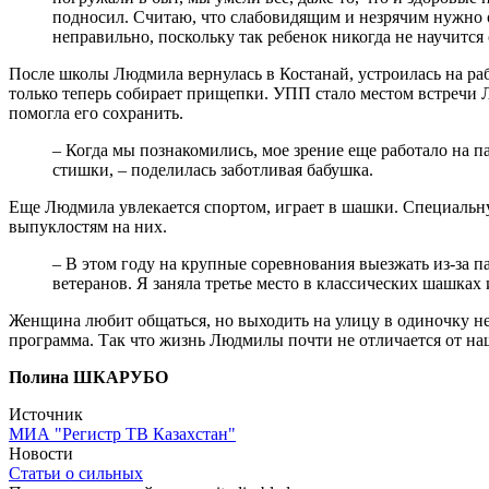
подносил. Считаю, что слабовидящим и незрячим нужно об
неправильно, поскольку так ребенок никогда не научится 
После школы Людмила вернулась в Костанай, устроилась на раб
только теперь собирает прищепки. УПП стало местом встречи Л
помогла его сохранить.
– Когда мы познакомились, мое зрение еще работало на па
стишки, – поделилась заботливая бабушка.
Еще Людмила увлекается спортом, играет в шашки. Специальну
выпуклостям на них.
– В этом году на крупные соревнования выезжать из-за п
ветеранов. Я заняла третье место в классических шашках 
Женщина любит общаться, но выходить на улицу в одиночку не 
программа. Так что жизнь Людмилы почти не отличается от на
Полина ШКАРУБО
Источник
МИА "Регистр ТВ Казахстан"
Новости
Статьи о сильных