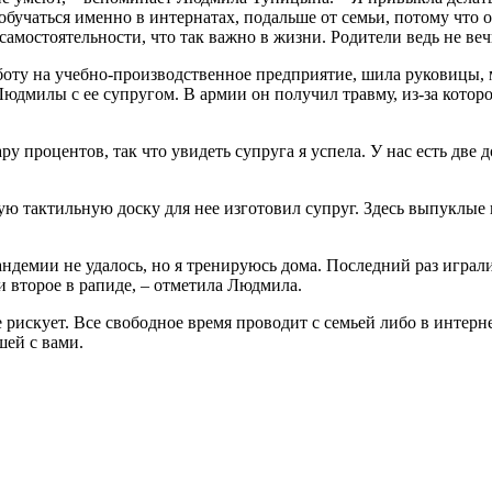
учаться именно в интернатах, подальше от семьи, потому что он
самостоятельности, что так важно в жизни. Родители ведь не ве
оту на учебно-производственное предприятие, шила руковицы, ма
юдмилы с ее супругом. В армии он получил травму, из-за котор
ру процентов, так что увидеть супруга я успела. У нас есть две 
ю тактильную доску для нее изготовил супруг. Здесь выпуклые 
андемии не удалось, но я тренируюсь дома. Последний раз играли
и второе в рапиде, – отметила Людмила.
рискует. Все свободное время проводит с семьей либо в интерне
шей с вами.