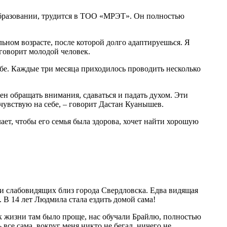
м образовании, трудится в ТОО «МРЭТ». Он полностью
ельном возрасте, после которой долго адаптируешься. Я
 говорит молодой человек.
бе. Каждые три месяца приходилось проводить несколько
ен обращать внимания, сдаваться и падать духом. Эти
 чувствую на себе, – говорит Дастан Куанышев.
ает, чтобы его семья была здорова, хочет найти хорошую
х и слабовидящих близ города Свердловска. Едва видящая
. В 14 лет Людмила стала ездить домой сама!
я к жизни там было проще, нас обучали Брайлю, полностью
все сама, вокруг меня никто не бегал, ничего не