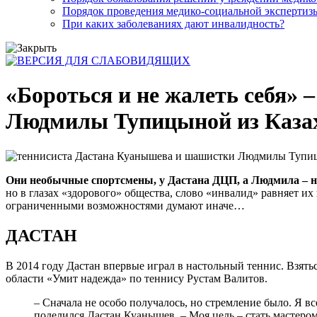
Порядок проведения медико-социальной экспертизы
При каких заболеваниях дают инвалидность?
«Бороться и не жалеть себя»
Людмилы Тупицыной из Каза
Они необычные спортсмены, у Дастана ДЦП, а Людмила – нез
но в глазах «здорового» общества, слово «инвалид» равняет их
ограниченными возможностями думают иначе…
ДАСТАН
В 2014 году Дастан впервые играл в настольный теннис. Взять
области «Умит надежда» по теннису Рустам Валитов.
– Сначала не особо получалось, но стремление было. Я вс
поделился Дастан Куанышев. – Моя цель – стать мастером