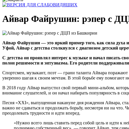
Айвар Файрушин: рэпер с Д
Айвар Файрушин — это яркий пример того, как сила духа 
Уфой, Айвар с детства столкнулся с диагнозом детский цер
С детства он проявлял интерес к музыке и начал писать св
полон решимости и энтузиазма. Его родители поддерживали е
Спортсмен, музыкант, поэт — грани таланта Айвара поражают с
уверенно шагая к своим мечтам. В этой борьбе ему помогают не
В 2018 году Айвар выпустил свой первый мини-альбом, котор
внимание слушателей, и он начал набирать популярность в соц
Песня «XXI», выпущенная накануне дня рождения Айвара, ста
важно не сдаваться и продолжать борьбу, несмотря ни на что.
преодолевать трудности и идти вперед.
«Нужно всего лишь ставить перед собой цель и идти к не
поднимаю собственный вес», — говорит Айвар, тем самым 