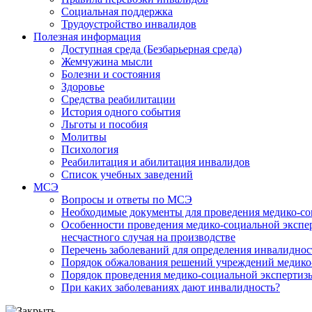
Социальная поддержка
Трудоустройство инвалидов
Полезная информация
Доступная среда (Безбарьерная среда)
Жемчужина мысли
Болезни и состояния
Здоровье
Средства реабилитации
История одного события
Льготы и пособия
Молитвы
Психология
Реабилитация и абилитация инвалидов
Список учебных заведений
МСЭ
Вопросы и ответы по МСЭ
Необходимые документы для проведения медико-со
Особенности проведения медико-социальной экспер
несчастного случая на производстве
Перечень заболеваний для определения инвалиднос
Порядок обжалования решений учреждений медико
Порядок проведения медико-социальной экспертизы
При каких заболеваниях дают инвалидность?