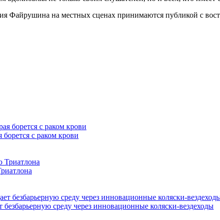
ния Файрушина на местных сценах принимаются публикой с вост
 борется с раком крови
Триатлона
т безбарьерную среду через инновационные коляски-вездеходы