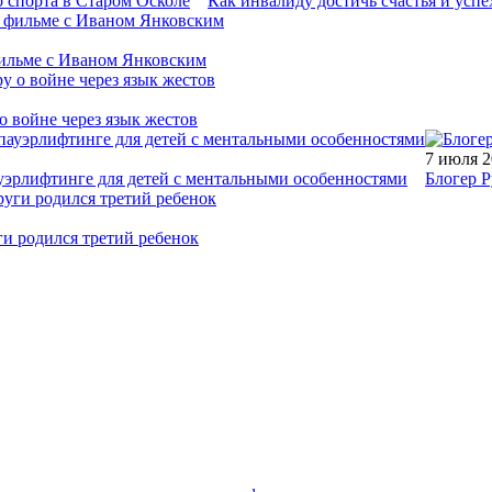
 спорта в Старом Осколе
Как инвалиду достичь счастья и успе
фильме с Иваном Янковским
о войне через язык жестов
7 июля 
уэрлифтинге для детей с ментальными особенностями
Блогер Р
ги родился третий ребенок