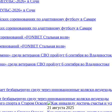
ПУЛЬС-2026» в Сочи
ких соревнованиях по адаптивному футболу в Самаре
соревнований «FONBET Стальная воля»
ни» среди ветеранов СВО пройдут 6 сентября во Владивостоке
т безбарьерную среду через инновационные коляски-вездеходы
21 августа 2025