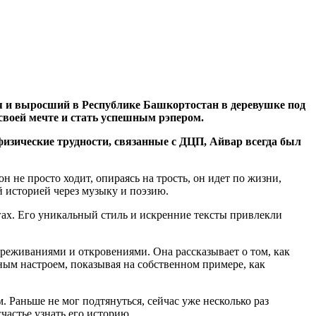
я и выросший в Республике Башкортостан в деревушке под
 своей мечте и стать успешным рэпером.
физические трудности, связанные с ДЦП, Айвар всегда был
 не просто ходит, опираясь на трость, он идет по жизни,
й историей через музыку и поэзию.
ах. Его уникальный стиль и искренние тексты привлекли
реживаниями и откровениями. Она рассказывает о том, как
вным настроем, показывая на собственном примере, как
 Раньше не мог подтянуться, сейчас уже несколько раз
частье узнать его историю.