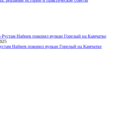
ха: реальные истории и практические советы
2025
устам Набиев покорил вулкан Горелый на Камчатке