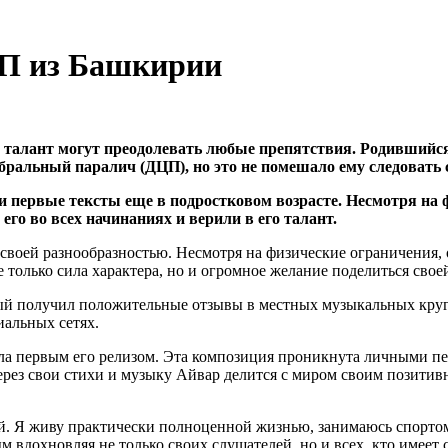
ЦП из Башкирии
и талант могут преодолевать любые препятствия. Родившийс
ебральный паралич (ДЦП), но это не помешало ему следовать
ои первые тексты еще в подростковом возрасте. Несмотря на 
го во всех начинаниях и верили в его талант.
воей разнообразностью. Несмотря на физические ограничения, он
 только сила характера, но и огромное желание поделиться свое
ый получил положительные отзывы в местных музыкальных круг
иальных сетях.
ла первым его релизом. Эта композиция проникнута личными пе
 Через свои стихи и музыку Айвар делится с миром своим позити
й. Я живу практически полноценной жизнью, занимаюсь спортом.
вдохновляя не только своих слушателей, но и всех, кто имеет с