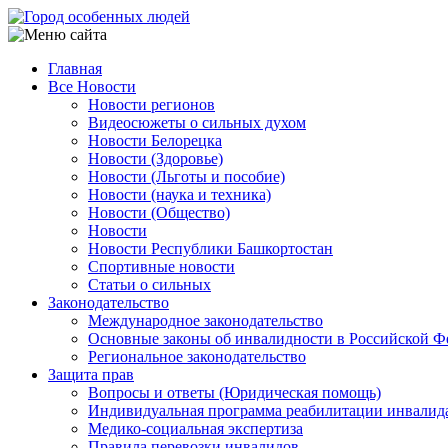
Перейти
к
основному
Главная
содержанию
Все Новости
Main
Новости регионов
navigation
Видеосюжеты о сильных духом
Новости Белорецка
Новости (Здоровье)
Новости (Льготы и пособие)
Новости (наука и техника)
Новости (Общество)
Новости
Новости Республики Башкортостан
Спортивные новости
Статьи о сильных
Законодательство
Международное законодательство
Основные законы об инвалидности в Российской Ф
Региональное законодательство
Защита прав
Вопросы и ответы (Юридическая помощь)
Индивидуальная программа реабилитации инвалид
Медико-социальная экспертиза
Правила перевозки инвалидов