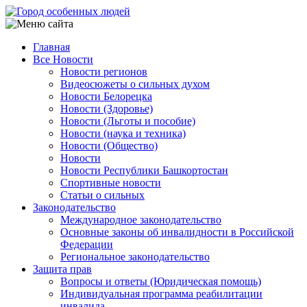
Перейти
к
основному
Главная
содержанию
Все Новости
Main
Новости регионов
navigation
Видеосюжеты о сильных духом
Новости Белорецка
Новости (Здоровье)
Новости (Льготы и пособие)
Новости (наука и техника)
Новости (Общество)
Новости
Новости Республики Башкортостан
Спортивные новости
Статьи о сильных
Законодательство
Международное законодательство
Основные законы об инвалидности в Российской
Федерации
Региональное законодательство
Защита прав
Вопросы и ответы (Юридическая помощь)
Индивидуальная программа реабилитации
инвалида