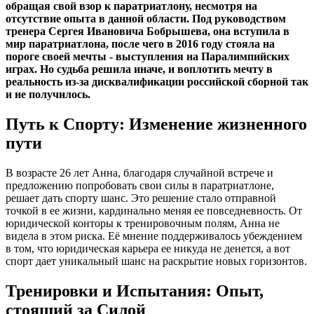
обращая свой взор к паратриатлону, несмотря на
отсутствие опыта в данной области. Под руководством
тренера Сергея Ивановича Бобрышева, она вступила в
мир паратриатлона, после чего в 2016 году стояла на
пороге своей мечты - выступления на Паралимпийских
играх. Но судьба решила иначе, и воплотить мечту в
реальность из-за дисквалификации российской сборной так
и не получилось.
Путь к Спорту: Изменение жизненного
пути
В возрасте 26 лет Анна, благодаря случайной встрече и
предложению попробовать свои силы в паратриатлоне,
решает дать спорту шанс. Это решение стало отправной
точкой в ее жизни, кардинально меняя ее повседневность. От
юридической конторы к тренировочным полям, Анна не
видела в этом риска. Её мнение поддерживалось убеждением
в том, что юридическая карьера ее никуда не денется, а вот
спорт дает уникальный шанс на раскрытие новых горизонтов.
Тренировки и Испытания: Опыт,
стоящий за Силой