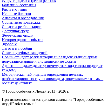
супруги родился третий ребенок
Болезни и состояния
Рак и его типы
Нервные болезни
Анализы и обследования
Социальная поддержка
Средства реабилитации
Доступная среда
Жемчужина мысли
История одного события
Здоровье
Льготы и пособия
Список учебных заведений
Новый стандарт реабилитации инвалидов: стационарные,
полустационарные и дистанционные формы
Адаптивное джиу-джитсу: почему этот вид спорта подходит
каждому
Методическая таблица для определения целевых
реабилитационных групп инвалидам, получившим травмы в
боевых действиях
© Город особенных Людей 2013 - 2026 г.
При использовании материалов ссылка на "Город особенных
людей" обязательна!