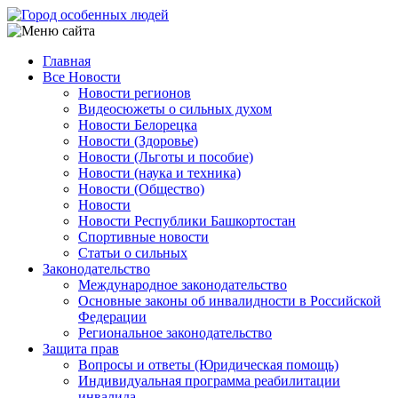
Перейти
к
основному
Главная
содержанию
Все Новости
Main
Новости регионов
navigation
Видеосюжеты о сильных духом
Новости Белорецка
Новости (Здоровье)
Новости (Льготы и пособие)
Новости (наука и техника)
Новости (Общество)
Новости
Новости Республики Башкортостан
Спортивные новости
Статьи о сильных
Законодательство
Международное законодательство
Основные законы об инвалидности в Российской
Федерации
Региональное законодательство
Защита прав
Вопросы и ответы (Юридическая помощь)
Индивидуальная программа реабилитации
инвалида