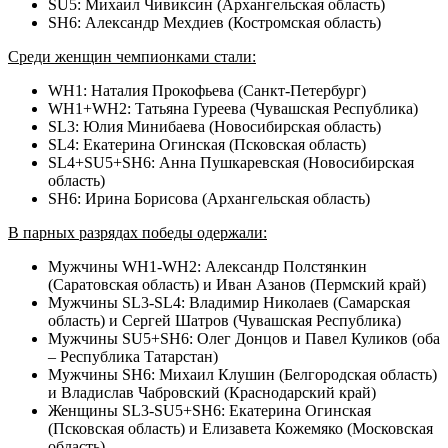
SU5: Михаил Чивиксин (Архангельская область)
SH6: Александр Мехдиев (Костромская область)
Среди женщин чемпионками стали:
WH1: Наталия Прокофьева (Санкт-Петербург)
WH1+WH2: Татьяна Гуреева (Чувашская Республика)
SL3: Юлия Минибаева (Новосибирская область)
SL4: Екатерина Огинская (Псковская область)
SL4+SU5+SH6: Анна Пушкаревская (Новосибирская
область)
SH6: Ирина Борисова (Архангельская область)
В парных разрядах победы одержали:
Мужчины WH1-WH2: Александр Полстянкин
(Саратовская область) и Иван Азанов (Пермский край)
Мужчины SL3-SL4: Владимир Николаев (Самарская
область) и Сергей Шатров (Чувашская Республика)
Мужчины SU5+SH6: Олег Донцов и Павел Куликов (оба
– Республика Татарстан)
Мужчины SH6: Михаил Клушин (Белгородская область)
и Владислав Чабровский (Краснодарский край)
Женщины SL3-SU5+SH6: Екатерина Огинская
(Псковская область) и Елизавета Кожемяко (Московская
область)