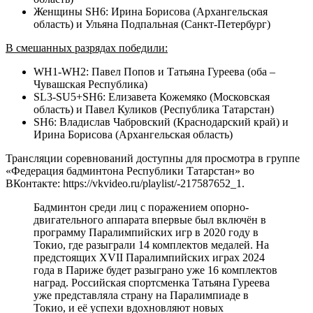
Женщины SH6: Ирина Борисова (Архангельская
область) и Ульяна Подпальная (Санкт-Петербург)
В смешанных разрядах победили:
WH1-WH2: Павел Попов и Татьяна Гуреева (оба –
Чувашская Республика)
SL3-SU5+SH6: Елизавета Кожемяко (Московская
область) и Павел Куликов (Республика Татарстан)
SH6: Владислав Чабровский (Краснодарский край) и
Ирина Борисова (Архангельская область)
Трансляции соревнований доступны для просмотра в группе
«Федерация бадминтона Республики Татарстан» во
ВКонтакте: https://vkvideo.ru/playlist/-217587652_1.
Бадминтон среди лиц с поражением опорно-
двигательного аппарата впервые был включён в
программу Паралимпийских игр в 2020 году в
Токио, где разыграли 14 комплектов медалей. На
предстоящих XVII Паралимпийских играх 2024
года в Париже будет разыграно уже 16 комплектов
наград. Российская спортсменка Татьяна Гуреева
уже представляла страну на Паралимпиаде в
Токио, и её успехи вдохновляют новых