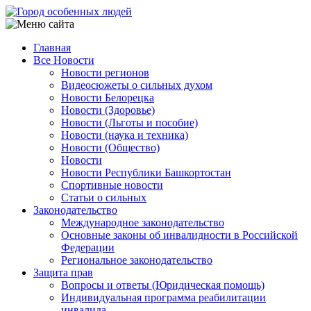
Перейти
к
основному
Главная
содержанию
Все Новости
Main
Новости регионов
navigation
Видеосюжеты о сильных духом
Новости Белорецка
Новости (Здоровье)
Новости (Льготы и пособие)
Новости (наука и техника)
Новости (Общество)
Новости
Новости Республики Башкортостан
Спортивные новости
Статьи о сильных
Законодательство
Международное законодательство
Основные законы об инвалидности в Российской
Федерации
Региональное законодательство
Защита прав
Вопросы и ответы (Юридическая помощь)
Индивидуальная программа реабилитации
инвалида