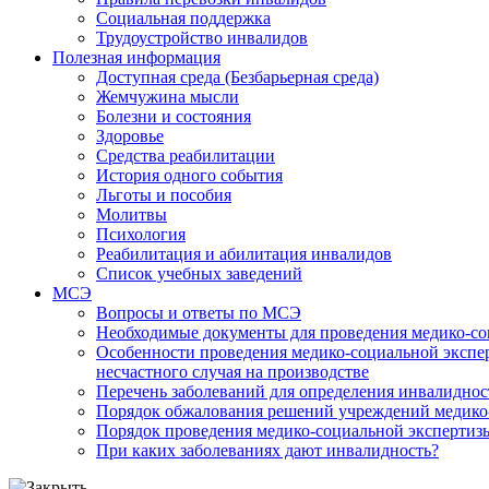
Социальная поддержка
Трудоустройство инвалидов
Полезная информация
Доступная среда (Безбарьерная среда)
Жемчужина мысли
Болезни и состояния
Здоровье
Средства реабилитации
История одного события
Льготы и пособия
Молитвы
Психология
Реабилитация и абилитация инвалидов
Список учебных заведений
МСЭ
Вопросы и ответы по МСЭ
Необходимые документы для проведения медико-со
Особенности проведения медико-социальной экспер
несчастного случая на производстве
Перечень заболеваний для определения инвалиднос
Порядок обжалования решений учреждений медико
Порядок проведения медико-социальной экспертизы
При каких заболеваниях дают инвалидность?