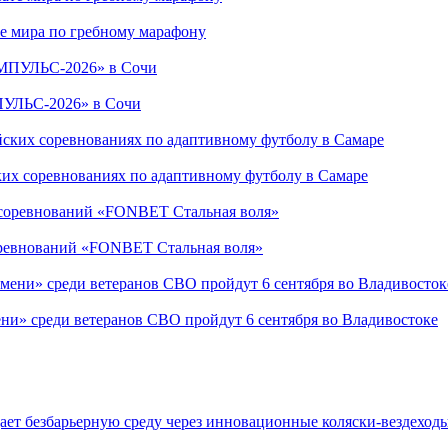
е мира по гребному марафону
ПУЛЬС-2026» в Сочи
ких соревнованиях по адаптивному футболу в Самаре
соревнований «FONBET Стальная воля»
ни» среди ветеранов СВО пройдут 6 сентября во Владивостоке