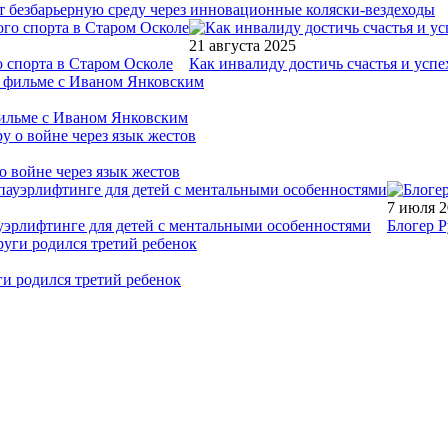
т безбарьерную среду через инновационные коляски-вездеходы
21 августа 2025
 спорта в Старом Осколе
Как инвалиду достичь счастья и успе
фильме с Иваном Янковским
о войне через язык жестов
7 июля 
уэрлифтинге для детей с ментальными особенностями
Блогер Р
ги родился третий ребенок