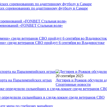
ких соревнованиях по адаптивному футболу в Самаре
соревнований «FONBET Стальная воля»
ни» среди ветеранов СВО пройдут 6 сентября во Владивостоке
20 сентября 2025
порта на Паралимпийских играх
Дегтярев и Рожков обсудили а
Спортивные новости
е определили сильнейших в следж-хоккее среди ветеранов СВО