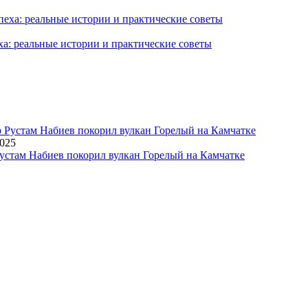
ха: реальные истории и практические советы
2025
устам Набиев покорил вулкан Горелый на Камчатке