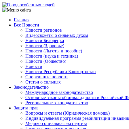
Перейти
к
основному
Главная
содержанию
Все Новости
Main
Новости регионов
navigation
Видеосюжеты о сильных духом
Новости Белорецка
Новости (Здоровье)
Новости (Льготы и пособие)
Новости (наука и техника)
Новости (Общество)
Новости
Новости Республики Башкортостан
Спортивные новости
Статьи о сильных
Законодательство
Международное законодательство
Основные законы об инвалидности в Российской Ф
Региональное законодательство
Защита прав
Вопросы и ответы (Юридическая помощь)
Индивидуальная программа реабилитации инвалид
Медико-социальная экспертиза
Правила перевозки инвалидов