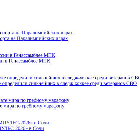
порта на Паралимпийских играх
сии в Генассамблее МПК
е определили сильнейших в следж-хоккее среди ветеранов СВО
е мира по гребному марафону
ПУЛЬС-2026» в Сочи