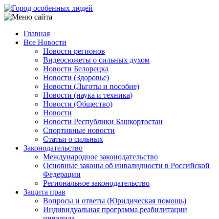
Перейти
к
основному
Главная
содержанию
Все Новости
Main
Новости регионов
navigation
Видеосюжеты о сильных духом
Новости Белорецка
Новости (Здоровье)
Новости (Льготы и пособие)
Новости (наука и техника)
Новости (Общество)
Новости
Новости Республики Башкортостан
Спортивные новости
Статьи о сильных
Законодательство
Международное законодательство
Основные законы об инвалидности в Российской
Федерации
Региональное законодательство
Защита прав
Вопросы и ответы (Юридическая помощь)
Индивидуальная программа реабилитации
инвалида