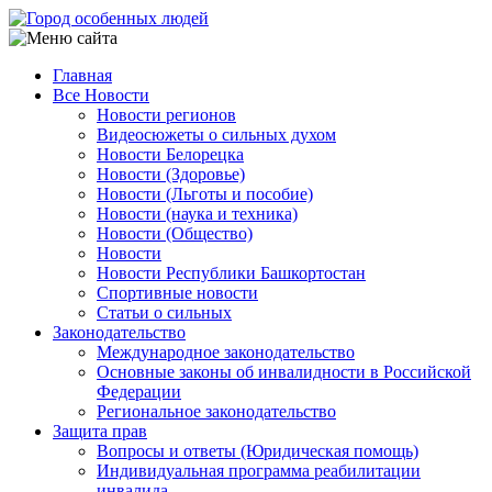
Перейти
к
основному
Главная
содержанию
Все Новости
Main
Новости регионов
navigation
Видеосюжеты о сильных духом
Новости Белорецка
Новости (Здоровье)
Новости (Льготы и пособие)
Новости (наука и техника)
Новости (Общество)
Новости
Новости Республики Башкортостан
Спортивные новости
Статьи о сильных
Законодательство
Международное законодательство
Основные законы об инвалидности в Российской
Федерации
Региональное законодательство
Защита прав
Вопросы и ответы (Юридическая помощь)
Индивидуальная программа реабилитации
инвалида