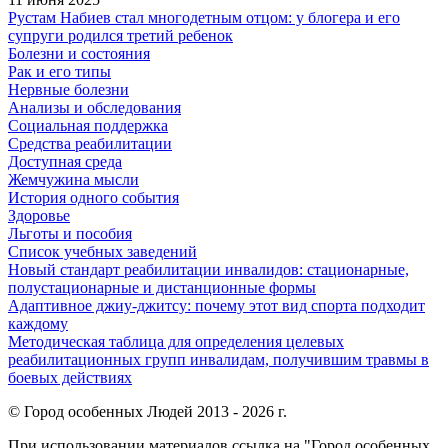
Рустам Набиев стал многодетным отцом: у блогера и его
супруги родился третий ребенок
Болезни и состояния
Рак и его типы
Нервные болезни
Анализы и обследования
Социальная поддержка
Средства реабилитации
Доступная среда
Жемчужина мысли
История одного события
Здоровье
Льготы и пособия
Список учебных заведений
Новый стандарт реабилитации инвалидов: стационарные,
полустационарные и дистанционные формы
Адаптивное джиу-джитсу: почему этот вид спорта подходит
каждому
Методическая таблица для определения целевых
реабилитационных групп инвалидам, получившим травмы в
боевых действиях
© Город особенных Людей 2013 - 2026 г.
При использовании материалов ссылка на "Город особенных