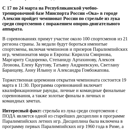
С 17 по 24 марта на Республиканской учебно-
тренировочной базе Минспорта России «Ока» в городе
Алексин пройдет чемпионат России по стрельбе из лука
среди спортсменов с поражением опорно-двигательного
аппарата.
В соревнованиях примут участие около 100 спортсменов из 21
региона страны. За медали будут бороться именитые
спортсмены, включая чемпионов и призеров Паралимпийских
игр, чемпионатов мира и Европы: Кирилла Смирнова,
Маргариту Сидоренко, Степаниду Артахинову, Алексея
Леонова, Елену Крутову, Татьяну Андриевскую, Светлану
Баранцеву, Анну Ильину и Александра Гомбожапова.
Торжественная церемония открытия чемпионата состоится 19
марта в 11:30. Программа соревнований включает
квалификационные раунды, личные и командные финальные
соревнования, а также золотые финалы в личных и
командных зачетах.
Интересный факт:
стрельба из лука среди спортсменов с
ПОДА является одной из старейших дисциплин в программе
Паралимпийских летних игр. Дисциплина была включена в
программу первых Паралимпийских игр 1960 года в Риме, а