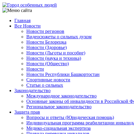
Перейти
к
основному
Главная
содержанию
Все Новости
Main
Новости регионов
navigation
Видеосюжеты о сильных духом
Новости Белорецка
Новости (Здоровье)
Новости (Льготы и пособие)
Новости (наука и техника)
Новости (Общество)
Новости
Новости Республики Башкортостан
Спортивные новости
Статьи о сильных
Законодательство
Международное законодательство
Основные законы об инвалидности в Российской Ф
Региональное законодательство
Защита прав
Вопросы и ответы (Юридическая помощь)
Индивидуальная программа реабилитации инвалид
Медико-социальная экспертиза
Правила перевозки инвалидов