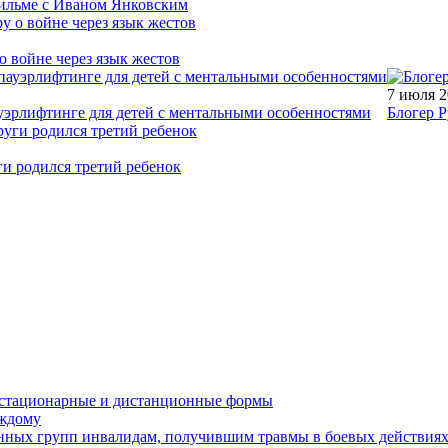
фильме с Иваном Янковским
о войне через язык жестов
7 июля 
уэрлифтинге для детей с ментальными особенностями
Блогер Р
ги родился третий ребенок
устационарные и дистанционные формы
аждому
онных групп инвалидам, получившим травмы в боевых действия