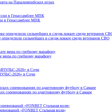
порта на Паралимпийских играх
сии в Генассамблее МПК
е определили сильнейших в следж-хоккее среди ветеранов СВО
е мира по гребному марафону
ПУЛЬС-2026» в Сочи
ких соревнованиях по адаптивному футболу в Самаре
соревнований «FONBET Стальная воля»