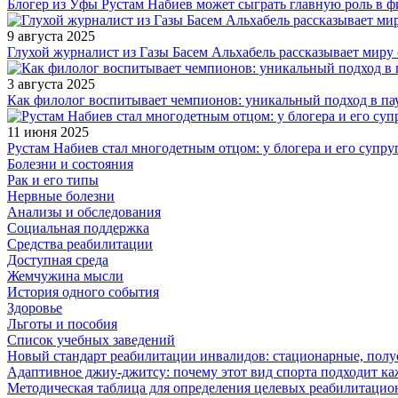
Блогер из Уфы Рустам Набиев может сыграть главную роль в 
9 августа 2025
Глухой журналист из Газы Басем Альхабель рассказывает миру 
3 августа 2025
Как филолог воспитывает чемпионов: уникальный подход в па
11 июня 2025
Рустам Набиев стал многодетным отцом: у блогера и его супру
Болезни и состояния
Рак и его типы
Нервные болезни
Анализы и обследования
Социальная поддержка
Средства реабилитации
Доступная среда
Жемчужина мысли
История одного события
Здоровье
Льготы и пособия
Список учебных заведений
Новый стандарт реабилитации инвалидов: стационарные, пол
Адаптивное джиу-джитсу: почему этот вид спорта подходит к
Методическая таблица для определения целевых реабилитаци