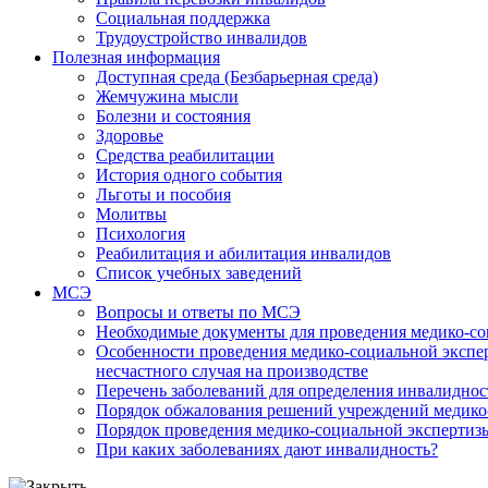
Социальная поддержка
Трудоустройство инвалидов
Полезная информация
Доступная среда (Безбарьерная среда)
Жемчужина мысли
Болезни и состояния
Здоровье
Средства реабилитации
История одного события
Льготы и пособия
Молитвы
Психология
Реабилитация и абилитация инвалидов
Список учебных заведений
МСЭ
Вопросы и ответы по МСЭ
Необходимые документы для проведения медико-со
Особенности проведения медико-социальной экспер
несчастного случая на производстве
Перечень заболеваний для определения инвалиднос
Порядок обжалования решений учреждений медико
Порядок проведения медико-социальной экспертизы
При каких заболеваниях дают инвалидность?