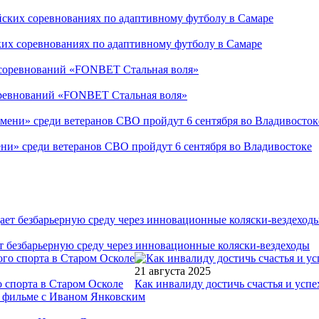
ких соревнованиях по адаптивному футболу в Самаре
соревнований «FONBET Стальная воля»
ни» среди ветеранов СВО пройдут 6 сентября во Владивостоке
т безбарьерную среду через инновационные коляски-вездеходы
21 августа 2025
 спорта в Старом Осколе
Как инвалиду достичь счастья и успе