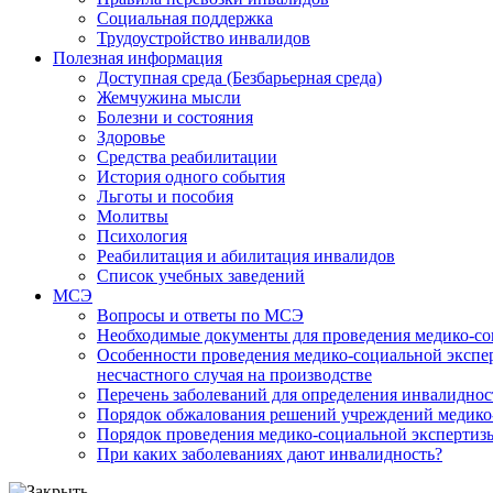
Социальная поддержка
Трудоустройство инвалидов
Полезная информация
Доступная среда (Безбарьерная среда)
Жемчужина мысли
Болезни и состояния
Здоровье
Средства реабилитации
История одного события
Льготы и пособия
Молитвы
Психология
Реабилитация и абилитация инвалидов
Список учебных заведений
МСЭ
Вопросы и ответы по МСЭ
Необходимые документы для проведения медико-со
Особенности проведения медико-социальной экспер
несчастного случая на производстве
Перечень заболеваний для определения инвалиднос
Порядок обжалования решений учреждений медико
Порядок проведения медико-социальной экспертизы
При каких заболеваниях дают инвалидность?