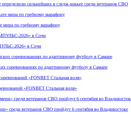
е определили сильнейших в следж-хоккее среди ветеранов СВО
е мира по гребному марафону
ПУЛЬС-2026» в Сочи
ких соревнованиях по адаптивному футболу в Самаре
соревнований «FONBET Стальная воля»
ни» среди ветеранов СВО пройдут 6 сентября во Владивостоке