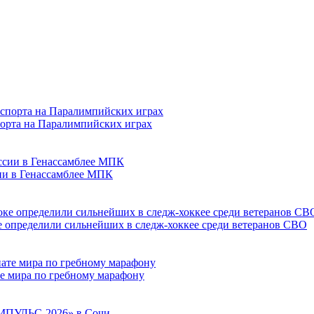
порта на Паралимпийских играх
сии в Генассамблее МПК
е определили сильнейших в следж-хоккее среди ветеранов СВО
е мира по гребному марафону