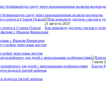
т безбарьерную среду через инновационные коляски-вездеходы
21 августа 2025
 спорта в Старом Осколе
Как инвалиду достичь счастья и успе
фильме с Иваном Янковским
о войне через язык жестов
7 июля 
уэрлифтинге для детей с ментальными особенностями
Блогер Р
ги родился третий ребенок