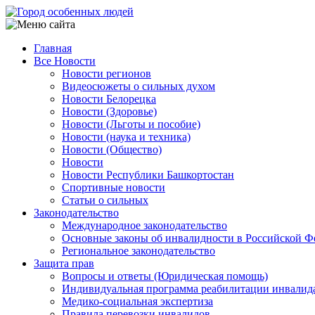
Перейти
к
основному
Главная
содержанию
Все Новости
Main
Новости регионов
navigation
Видеосюжеты о сильных духом
Новости Белорецка
Новости (Здоровье)
Новости (Льготы и пособие)
Новости (наука и техника)
Новости (Общество)
Новости
Новости Республики Башкортостан
Спортивные новости
Статьи о сильных
Законодательство
Международное законодательство
Основные законы об инвалидности в Российской Ф
Региональное законодательство
Защита прав
Вопросы и ответы (Юридическая помощь)
Индивидуальная программа реабилитации инвалид
Медико-социальная экспертиза
Правила перевозки инвалидов