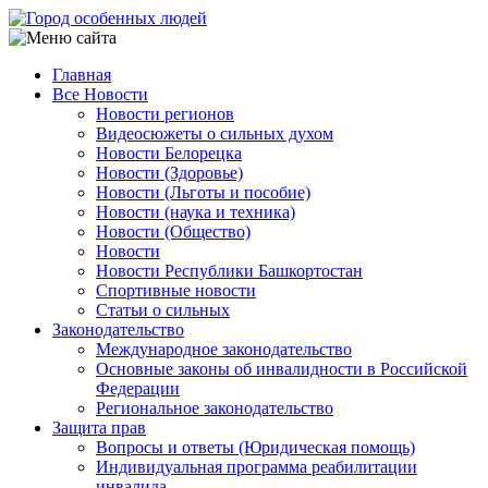
Перейти
к
основному
Главная
содержанию
Все Новости
Main
Новости регионов
navigation
Видеосюжеты о сильных духом
Новости Белорецка
Новости (Здоровье)
Новости (Льготы и пособие)
Новости (наука и техника)
Новости (Общество)
Новости
Новости Республики Башкортостан
Спортивные новости
Статьи о сильных
Законодательство
Международное законодательство
Основные законы об инвалидности в Российской
Федерации
Региональное законодательство
Защита прав
Вопросы и ответы (Юридическая помощь)
Индивидуальная программа реабилитации
инвалида