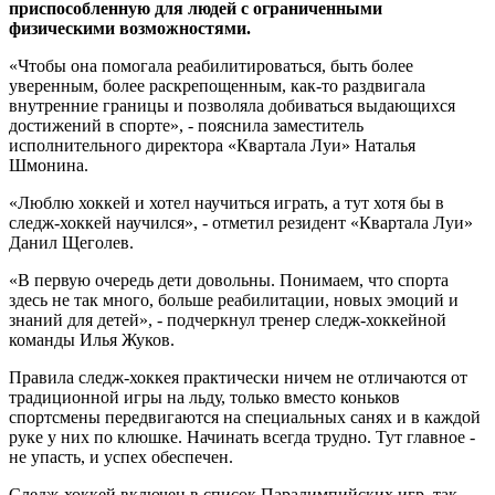
приспособленную для людей с ограниченными
физическими возможностями.
«Чтобы она помогала реабилитироваться, быть более
уверенным, более раскрепощенным, как-то раздвигала
внутренние границы и позволяла добиваться выдающихся
достижений в спорте», - пояснила заместитель
исполнительного директора «Квартала Луи» Наталья
Шмонина.
«Люблю хоккей и хотел научиться играть, а тут хотя бы в
следж-хоккей научился», - отметил резидент «Квартала Луи»
Данил Щеголев.
«В первую очередь дети довольны. Понимаем, что спорта
здесь не так много, больше реабилитации, новых эмоций и
знаний для детей», - подчеркнул тренер следж-хоккейной
команды Илья Жуков.
Правила следж-хоккея практически ничем не отличаются от
традиционной игры на льду, только вместо коньков
спортсмены передвигаются на специальных санях и в каждой
руке у них по клюшке. Начинать всегда трудно. Тут главное -
не упасть, и успех обеспечен.
Следж-хоккей включен в список Паралимпийских игр, так