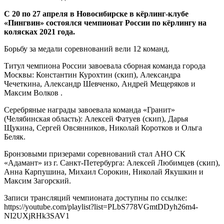
С 20 по 27 апреля в Новосибирске в кёрлинг-клубе
«Пингвин» состоялся чемпионат России по кёрлингу на
колясках 2021 года.
Борьбу за медали соревнований вели 12 команд.
Титул чемпиона России завоевала сборная команда города
Москвы: Константин Курохтин (скип), Александра
Чечеткина, Александр Шевченко, Андрей Мещеряков и
Максим Волков .
Серебряные награды завоевала команда «Гранит»
(Челябинская область): Алексей Фатуев (скип), Дарья
Щукина, Сергей Овсянников, Николай Коротков и Ольга
Беляк.
Бронзовыми призерами соревнований стал АНО СК
«Адамант» из г. Санкт-Петербурга: Алексей Любимцев (скип),
Анна Карпушина, Михаил Сорокин, Николай Якушкин и
Максим Загорский.
Записи трансляций чемпионата доступны по ссылке:
https://youtube.com/playlist?list=PLbS778VGmtDDyh26m4-
NI2UXjRHk3SAV1