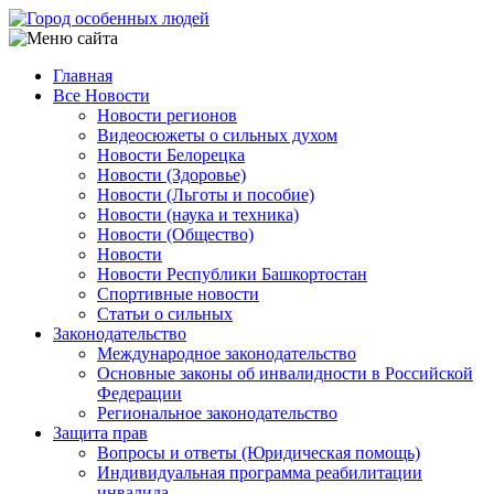
Перейти
к
основному
Главная
содержанию
Все Новости
Main
Новости регионов
navigation
Видеосюжеты о сильных духом
Новости Белорецка
Новости (Здоровье)
Новости (Льготы и пособие)
Новости (наука и техника)
Новости (Общество)
Новости
Новости Республики Башкортостан
Спортивные новости
Статьи о сильных
Законодательство
Международное законодательство
Основные законы об инвалидности в Российской
Федерации
Региональное законодательство
Защита прав
Вопросы и ответы (Юридическая помощь)
Индивидуальная программа реабилитации
инвалида