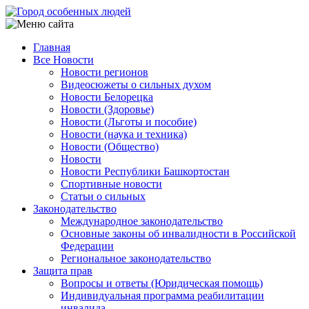
Перейти
к
основному
Главная
содержанию
Все Новости
Main
Новости регионов
navigation
Видеосюжеты о сильных духом
Новости Белорецка
Новости (Здоровье)
Новости (Льготы и пособие)
Новости (наука и техника)
Новости (Общество)
Новости
Новости Республики Башкортостан
Спортивные новости
Статьи о сильных
Законодательство
Международное законодательство
Основные законы об инвалидности в Российской
Федерации
Региональное законодательство
Защита прав
Вопросы и ответы (Юридическая помощь)
Индивидуальная программа реабилитации
инвалида