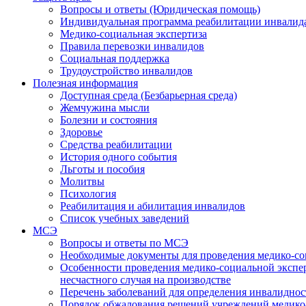
Вопросы и ответы (Юридическая помощь)
Индивидуальная программа реабилитации инвалид
Медико-социальная экспертиза
Правила перевозки инвалидов
Социальная поддержка
Трудоустройство инвалидов
Полезная информация
Доступная среда (Безбарьерная среда)
Жемчужина мысли
Болезни и состояния
Здоровье
Средства реабилитации
История одного события
Льготы и пособия
Молитвы
Психология
Реабилитация и абилитация инвалидов
Список учебных заведений
МСЭ
Вопросы и ответы по МСЭ
Необходимые документы для проведения медико-со
Особенности проведения медико-социальной экспер
несчастного случая на производстве
Перечень заболеваний для определения инвалиднос
Порядок обжалования решений учреждений медико