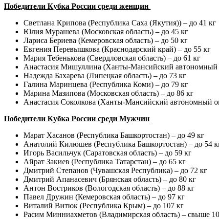
Победители Кубка России среди женщин
Светлана Крипова (Республика Саха (Якутия)) – до 41 кг
Юлия Мурашева (Московская область) – до 45 кг
Лариса Бериева (Кемеровская область) – до 50 кг
Евгения Перевышкова (Краснодарский край) – до 55 кг
Мария Тебенькова (Свердловская область) – до 61 кг
Анастасия Мишуллина (Ханты-Мансийский автономный ок
Надежда Бахарева (Липецкая область) – до 73 кг
Галина Маринцева (Республика Коми) – до 79 кг
Марина Мазипова (Московская область) – до 86 кг
Анастасия Соколкова (Ханты-Мансийский автономный окр
Победители Кубка России среди Мужчин
Марат Хасанов (Республика Башкортостан) – до 49 кг
Анатолий Килюшев (Республика Башкортостан) – до 54 к
Игорь Васильчук (Саратовская область) – до 59 кг
Айрат Закиев (Республика Татарстан) – до 65 кг
Дмитрий Степанов (Чувашская Республика) – до 72 кг
Дмитрий Апанасевич (Брянская область) – до 80 кг
Антон Востриков (Вологодская область) – до 88 кг
Павел Дружин (Кемеровская область) – до 97 кг
Виталий Витюк (Республика Крым) – до 107 кг
Расим Минниахметов (Владимирская область) – свыше 107