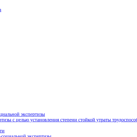
а
циальной экспертизы
тизы с целью установления степени стойкой утраты трудоспособ
ти
-социальной экспертизы