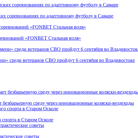
ких соревнованиях по адаптивному футболу в Самаре
соревнований «FONBET Стальная воля»
ни» среди ветеранов СВО пройдут 6 сентября во Владивостоке
т безбарьерную среду через инновационные коляски-вездеходы
 спорта в Старом Осколе
рактические советы