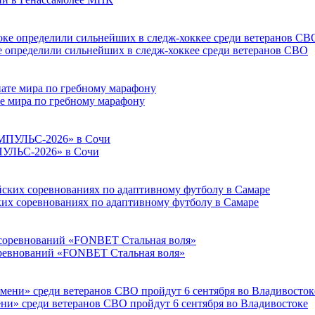
е определили сильнейших в следж-хоккее среди ветеранов СВО
е мира по гребному марафону
ПУЛЬС-2026» в Сочи
ких соревнованиях по адаптивному футболу в Самаре
соревнований «FONBET Стальная воля»
ни» среди ветеранов СВО пройдут 6 сентября во Владивостоке