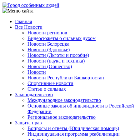
Перейти
к
основному
Главная
содержанию
Все Новости
Main
Новости регионов
navigation
Видеосюжеты о сильных духом
Новости Белорецка
Новости (Здоровье)
Новости (Льготы и пособие)
Новости (наука и техника)
Новости (Общество)
Новости
Новости Республики Башкортостан
Спортивные новости
Статьи о сильных
Законодательство
Международное законодательство
Основные законы об инвалидности в Российской
Федерации
Региональное законодательство
Защита прав
Вопросы и ответы (Юридическая помощь)
Индивидуальная программа реабилитации
инвалида