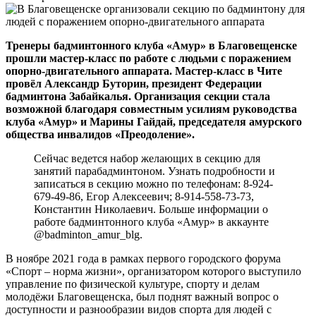
Тренеры бадминтонного клуба «Амур» в Благовещенске
прошли мастер-класс по работе с людьми с поражением
опорно-двигательного аппарата. Мастер-класс в Чите
провёл Александр Буторин, президент Федерации
бадминтона Забайкалья. Организация секции стала
возможной благодаря совместным усилиям руководства
клуба «Амур» и Марины Гайдай, председателя амурского
общества инвалидов «Преодоление».
Сейчас ведется набор желающих в секцию для
занятий парабадминтоном. Узнать подробности и
записаться в секцию можно по телефонам: 8-924-
679-49-86, Егор Алексеевич; 8-914-558-73-73,
Константин Николаевич. Больше информации о
работе бадминтонного клуба «Амур» в аккаунте
@badminton_amur_blg.
В ноябре 2021 года в рамках первого городского форума
«Спорт – норма жизни», организатором которого выступило
управление по физической культуре, спорту и делам
молодёжи Благовещенска, был поднят важный вопрос о
доступности и разнообразии видов спорта для людей с