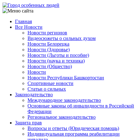
Перейти
к
основному
Главная
содержанию
Все Новости
Main
Новости регионов
navigation
Видеосюжеты о сильных духом
Новости Белорецка
Новости (Здоровье)
Новости (Льготы и пособие)
Новости (наука и техника)
Новости (Общество)
Новости
Новости Республики Башкортостан
Спортивные новости
Статьи о сильных
Законодательство
Международное законодательство
Основные законы об инвалидности в Российской
Федерации
Региональное законодательство
Защита прав
Вопросы и ответы (Юридическая помощь)
Индивидуальная программа реабилитации
инвалида