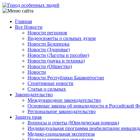
Перейти
к
основному
Главная
содержанию
Все Новости
Main
Новости регионов
navigation
Видеосюжеты о сильных духом
Новости Белорецка
Новости (Здоровье)
Новости (Льготы и пособие)
Новости (наука и техника)
Новости (Общество)
Новости
Новости Республики Башкортостан
Спортивные новости
Статьи о сильных
Законодательство
Международное законодательство
Основные законы об инвалидности в Российской Ф
Региональное законодательство
Защита прав
Вопросы и ответы (Юридическая помощь)
Индивидуальная программа реабилитации инвалид
Медико-социальная экспертиза
Правила перевозки инвалидов