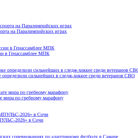
порта на Паралимпийских играх
сии в Генассамблее МПК
е определили сильнейших в следж-хоккее среди ветеранов СВО
е мира по гребному марафону
ПУЛЬС-2026» в Сочи