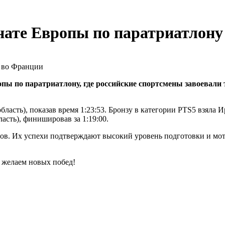
нате Европы по паратриатлон
пы по паратриатлону, где российские спортсмены завоевали
ласть), показав время 1:23:53. Бронзу в категории PTS5 взяла И
асть), финишировав за 1:19:00.
етов. Их успехи подтверждают высокий уровень подготовки и м
 желаем новых побед!