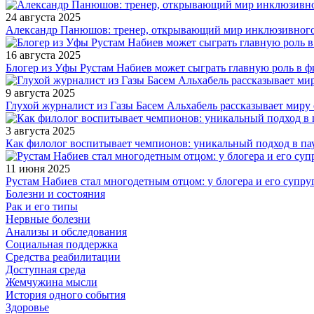
24 августа 2025
Александр Панюшов: тренер, открывающий мир инклюзивного
16 августа 2025
Блогер из Уфы Рустам Набиев может сыграть главную роль в 
9 августа 2025
Глухой журналист из Газы Басем Альхабель рассказывает миру 
3 августа 2025
Как филолог воспитывает чемпионов: уникальный подход в па
11 июня 2025
Рустам Набиев стал многодетным отцом: у блогера и его супру
Болезни и состояния
Рак и его типы
Нервные болезни
Анализы и обследования
Социальная поддержка
Средства реабилитации
Доступная среда
Жемчужина мысли
История одного события
Здоровье