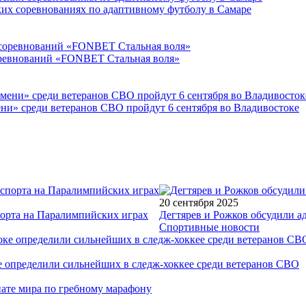
ких соревнованиях по адаптивному футболу в Самаре
соревнований «FONBET Стальная воля»
ни» среди ветеранов СВО пройдут 6 сентября во Владивостоке
20 сентября 2025
порта на Паралимпийских играх
Дегтярев и Рожков обсудили а
Спортивные новости
е определили сильнейших в следж-хоккее среди ветеранов СВО