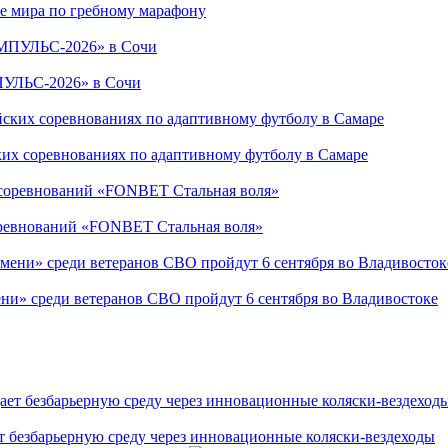
е мира по гребному марафону
ПУЛЬС-2026» в Сочи
ких соревнованиях по адаптивному футболу в Самаре
соревнований «FONBET Стальная воля»
ни» среди ветеранов СВО пройдут 6 сентября во Владивостоке
т безбарьерную среду через инновационные коляски-вездеходы