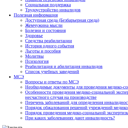
Социальная поддержка
Трудоустройство инвалидов
Полезная информация
Доступная среда (Безбарьерная среда)
Жемчужина мысли
Болезни и состояния
Здоровье
Средства реабилитации
История одного события
Льготы и пособия
Молитвы
Психология
Реабилитация и абилитация инвалидов
Список учебных заведений
МСЭ
Вопросы и ответы по МСЭ
Необходимые документы для проведения медико-со
Особенности проведения медико-социальной экспер
несчастного случая на производстве
Перечень заболеваний для определения инвалиднос
Порядок обжалования решений учреждений медико
Порядок проведения медико-социальной экспертизы
При каких заболеваниях дают инвалидность?