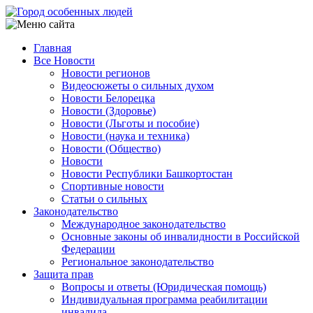
Перейти
к
основному
Главная
содержанию
Все Новости
Main
Новости регионов
navigation
Видеосюжеты о сильных духом
Новости Белорецка
Новости (Здоровье)
Новости (Льготы и пособие)
Новости (наука и техника)
Новости (Общество)
Новости
Новости Республики Башкортостан
Спортивные новости
Статьи о сильных
Законодательство
Международное законодательство
Основные законы об инвалидности в Российской
Федерации
Региональное законодательство
Защита прав
Вопросы и ответы (Юридическая помощь)
Индивидуальная программа реабилитации
инвалида