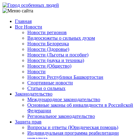
Перейти
к
основному
Главная
содержанию
Все Новости
Main
Новости регионов
navigation
Видеосюжеты о сильных духом
Новости Белорецка
Новости (Здоровье)
Новости (Льготы и пособие)
Новости (наука и техника)
Новости (Общество)
Новости
Новости Республики Башкортостан
Спортивные новости
Статьи о сильных
Законодательство
Международное законодательство
Основные законы об инвалидности в Российской
Федерации
Региональное законодательство
Защита прав
Вопросы и ответы (Юридическая помощь)
Индивидуальная программа реабилитации
инвалида