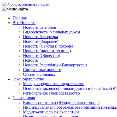
Перейти
к
основному
Главная
содержанию
Все Новости
Main
Новости регионов
navigation
Видеосюжеты о сильных духом
Новости Белорецка
Новости (Здоровье)
Новости (Льготы и пособие)
Новости (наука и техника)
Новости (Общество)
Новости
Новости Республики Башкортостан
Спортивные новости
Статьи о сильных
Законодательство
Международное законодательство
Основные законы об инвалидности в Российской Ф
Региональное законодательство
Защита прав
Вопросы и ответы (Юридическая помощь)
Индивидуальная программа реабилитации инвалид
Медико-социальная экспертиза
Правила перевозки инвалидов