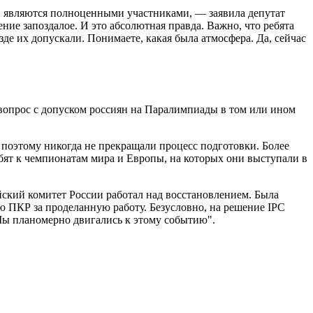
ни являются полноценными участниками, — заявила депутат
ие запоздалое. И это абсолютная правда. Важно, что ребята
де их допускали. Понимаете, какая была атмосфера. Да, сейчас
 вопрос с допуском россиян на Паралимпиады в том или ином
 поэтому никогда не прекращали процесс подготовки. Более
бят к чемпионатам мира и Европы, на которых они выступали в
ский комитет России работал над восстановлением. Была
ю ПКР за проделанную работу. Безусловно, на решение IPC
Мы планомерно двигались к этому событию".