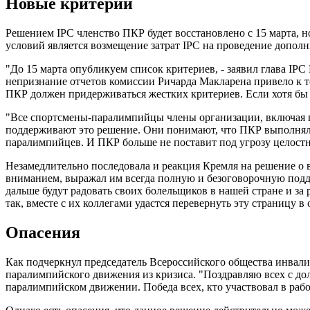
Новые критерии
Решением IPC членство ПКР будет восстановлено с 15 марта, н
условий является возмещение затрат IPC на проведение допол
"До 15 марта опубликуем список критериев, - заявил глава I
непризнание отчетов комиссии Ричарда Макларена привело к то
ПКР должен придерживаться жестких критериев. Если хотя бы 
"Все спортсмены-паралимпийцы члены организации, включая п
поддерживают это решение. Они понимают, что ПКР выполнял в
паралимпийцев. И ПКР больше не поставит под угрозу целостн
Незамедлительно последовала и реакция Кремля на решение о 
вниманием, выражал им всегда полную и безоговорочную подде
дальше будут радовать своих болельщиков в нашей стране и за
так, вместе с их коллегами удастся перевернуть эту страниц
Опасения
Как подчеркнул председатель Всероссийского общества инвали
паралимпийского движения из кризиса. "Поздравляю всех с д
паралимпийском движении. Победа всех, кто участвовал в рабо