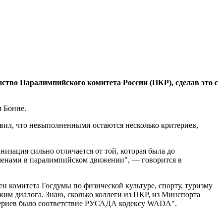
ство Паралимпийского комитета России (ПКР), сделав это с
 Бонне.
явил, что невыполненными остаются несколько критериев,
низация сильно отличается от той, которая была до
менами в паралимпийском движении", — говорится в
н комитета Госдумы по физической культуре, спорту, туризму
им диалога. Знаю, сколько коллеги из ПКР, из Минспорта
итериев было соответствие РУСАДА кодексу WADA".