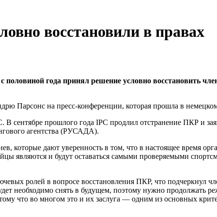
ловно восстановили в правах
 половиной года принял решение условно восстановить член
ндрю Парсонс на пресс-конференции, которая прошла в немецком
C. В сентябре прошлого года IPC продлил отстранение ПКР и за
нгового агентства (РУСАДА).
в, которые дают уверенность в том, что в настоящее время орга
йцы являются и будут оставаться самыми проверяемыми спортс
евых ролей в вопросе восстановления ПКР, что подчеркнул чле
дет необходимо снять в будущем, поэтому нужно продолжать реж
тому что во многом это и их заслуга — одним из основных кр