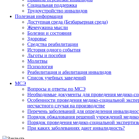
Социальная поддержка
Трудоустройство инвалидов
Полезная информация
Доступная среда (Безбарьерная среда)
Жемчужина мысли
Болезни и состояния
Здоровье
Средства реабилитации
История одного события
Льготы и пособия
Молитвы
Психология
Реабилитация и абилитация инвалидов
Список учебных заведений
МСЭ
Вопросы и ответы по МСЭ
Необходимые документы для проведения медико-со
Особенности проведения медико-социальной экспер
несчастного случая на производстве
Перечень заболеваний для определения инвалиднос
Порядок обжалования решений учреждений медико
Порядок проведения медико-социальной экспертизы
При каких заболеваниях дают инвалидность?