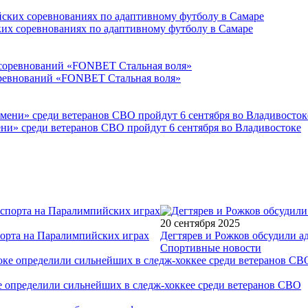
ких соревнованиях по адаптивному футболу в Самаре
соревнований «FONBET Стальная воля»
ни» среди ветеранов СВО пройдут 6 сентября во Владивостоке
20 сентября 2025
порта на Паралимпийских играх
Дегтярев и Рожков обсудили а
Спортивные новости
е определили сильнейших в следж-хоккее среди ветеранов СВО