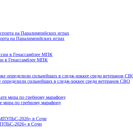
порта на Паралимпийских играх
сии в Генассамблее МПК
е определили сильнейших в следж-хоккее среди ветеранов СВО
е мира по гребному марафону
ПУЛЬС-2026» в Сочи