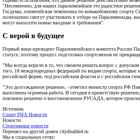
Однако есть опасения, что данное решение действительно мож
"Несомненно, для наших паралимпийцев это радостное решение
Госдумы, олимпийская чемпионка по конькобежному спорту Све
полноценно смогут участвовать в отборе на Паралимпиады, выс
могут выползти новые вводные и требования".
С верой в будущее
Первый вице-президент Паралимпийского комитета России Паве
статусе, поэтому процесс подготовки спортсменов не прекраща
"Мы всегда верили в то, что сможем решить вопрос с допуском
того, 18 международных федераций по видам спорта, которые 
российской форме, под российским флагом и с российским гим
"Это долгожданное решение, - отметил министр спорта РФ Пав
выполнена огромная работа. И сегодня я приветствую решение
повлияло решение о восстановлении РУСАДА, которое произошл
Источник
Спорт РИА Новости
Новости
Спортивные новости
Перешел на другой домен citydisabled.ru
Мы в социальных сетях: