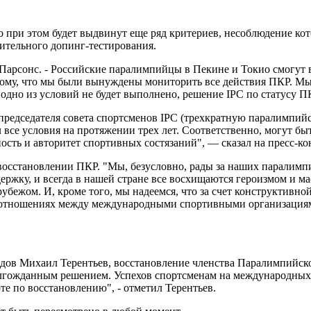
о при этом будет выдвинут еще ряд критериев, несоблюдение ко
нительного допинг-тестирования.
PC Парсонс. - Российские паралимпийцы в Пекине и Токио смогу
му, что мы были вынуждены мониторить все действия ПКР. Мы бу
одно из условий не будет выполнено, решение IPC по статусу П
редседателя совета спортсменов IPC (трехкратную паралимпий
се условия на протяжении трех лет. Соответственно, могут быт
ость и авторитет спортивных состязаний", — сказал на пресс-к
восстановлении ПКР. "Мы, безусловно, рады за наших паралимпи
ржку, и всегда в нашей стране все восхищаются героизмом и м
 рубежом. И, кроме того, мы надеемся, что за счет конструктив
у в отношениях между международными спортивными организация
дов Михаил Терентьев, восстановление членства Паралимпийско
олгожданным решением. Успехов спортсменам на международных 
те по восстановлению", - отметил Терентьев.