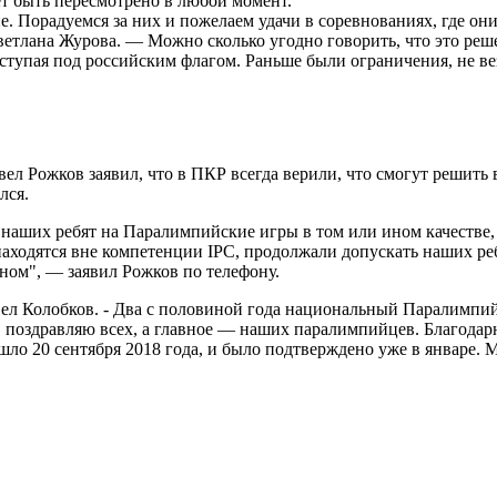
ет быть пересмотрено в любой момент.
. Порадуемся за них и пожелаем удачи в соревнованиях, где о
тлана Журова. — Можно сколько угодно говорить, что это решен
тупая под российским флагом. Раньше были ограничения, не вез
л Рожков заявил, что в ПКР всегда верили, что смогут решить
лся.
 наших ребят на Паралимпийские игры в том или ином качестве,
находятся вне компетенции IPC, продолжали допускать наших ре
ном", — заявил Рожков по телефону.
ел Колобков. - Два с половиной года национальный Паралимпий
, поздравляю всех, а главное — наших паралимпийцев. Благодар
о 20 сентября 2018 года, и было подтверждено уже в январе. 