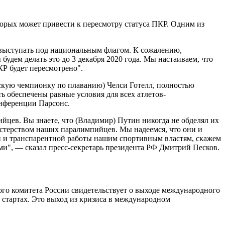
торых может привести к пересмотру статуса ПКР. Одним из
т выступать под национальным флагом. К сожалению,
дем делать это до 3 декабря 2020 года. Мы настаиваем, что
КР будет пересмотрено".
скую чемпионку по плаванию) Челси Готелл, полностью
ь обеспечены равные условия для всех атлетов-
онференции Парсонс.
йцев. Вы знаете, что (Владимир) Путин никогда не обделял их
астерством наших паралимпийцев. Мы надеемся, что они и
ной и транспарентной работы нашим спортивным властям, скажем
ми", — сказал пресс-секретарь президента РФ Дмитрий Песков.
го комитета России свидетельствует о выходе международного
стартах. Это выход из кризиса в международном