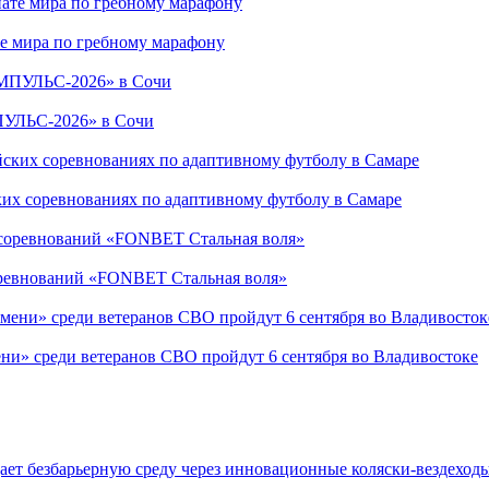
е мира по гребному марафону
ПУЛЬС-2026» в Сочи
ких соревнованиях по адаптивному футболу в Самаре
соревнований «FONBET Стальная воля»
ни» среди ветеранов СВО пройдут 6 сентября во Владивостоке