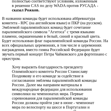
полностью соответствуют условиям, изложенным
в решении CAS по делу WADA против РУСАДА -
сказал Рожков.
В названии команды будет использована аббревиатура
комитета - RPC (на английском языке) и ПКР (на русском).
Эмблемой паралимпийских команд будет сочетание
паралимпийского символа "Агитоса" с тремя языками
пламени, окрашенными в белый, синий и красный цвета.
Будет использован флаг паралимпийской команды России. На
всех официальных церемониях, в том числе и церемониях
награждения, вместо гимна Российской Федерации будет
звучать первый концерт Петра Чайковского для фортепиано с
оркестром.
Хочу выразить благодарность президенту
Олимпийского комитета России Станиславу
Позднякову и его команде за содействие в
согласовании эмблемы паралимпийской команды
России. Далее мы направим материалы в
международные федерации для использования
символики на чемпионатах мира. Первые
соревнования для паралимпийской команды
России должны пройти уже в июне - чемпионат
мира по велоспорту на шоссе в Португалии и