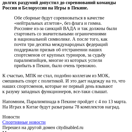
долгих раздумий допустил до соревнований команды
России и Белоруссии на Игры в Пекине.
Обе сборные будут соревноваться в качестве
«нейтральных атлетов», без флага и гимна.
Россияне из-за санкций ВАДА и так должны были
стартовать со значительными ограничениями
в национальной символике. А после того, как
почти три десятка международных федераций
поддержали призыв об отстранении наших
спортсменов от крупных турниров, за судьбу
паралимпийцев, многие из которых успели
прибыть в Пекин, было очень тревожно.
К счастью, МПК не стал, подобно коллегам из МОК,
смешивать спорт с политикой. И это дает надежду на то, что
наших спортсменов, которые не первый день взывают
к разуму западных функционеров, все-таки слышат.
Напомним, Паралимпиада в Пекине пройдет с 4 по 13 марта.
На Играх в Китае будут разыграны 78 комплектов наград.
Новости
Спортивные новости
Перешел на другой домен citydisabled.ru