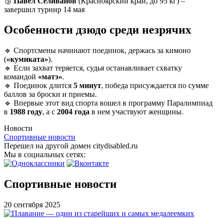
🥉
Павел Селиванов
(Красноярский край, до 95 кг) –
завершил турнир 14 мая
Особенности дзюдо среди незрячих
🔹 Спортсмены начинают поединок, держась за кимоно
(
«кумиката»
).
🔹 Если захват теряется, судья останавливает схватку
командой
«матэ»
.
🔹 Поединок длится
5 минут
, победа присуждается по сумме
баллов за броски и приемы.
🔹 Впервые этот вид спорта вошел в программу Паралимпиад
в
1988 году
, а с
2004 года
в нем участвуют женщины.
Новости
Спортивные новости
Перешел на другой домен citydisabled.ru
Мы в социальных сетях:
Спортивные новости
20 сентября 2025