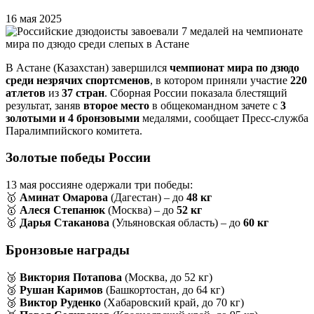
16 мая 2025
В Астане (Казахстан) завершился
чемпионат мира по дзюдо
среди незрячих спортсменов
, в котором приняли участие
220
атлетов
из
37 стран
. Сборная России показала блестящий
результат, заняв
второе место
в общекомандном зачете с
3
золотыми и 4 бронзовыми
медалями, сообщает Пресс-служба
Паралимпийского комитета.
Золотые победы России
13 мая россияне одержали три победы:
🥇
Аминат Омарова
(Дагестан) – до
48 кг
🥇
Алеся Степанюк
(Москва) – до
52 кг
🥇
Дарья Стаканова
(Ульяновская область) – до
60 кг
Бронзовые награды
🥉
Виктория Потапова
(Москва, до 52 кг)
🥉
Рушан Каримов
(Башкортостан, до 64 кг)
🥉
Виктор Руденко
(Хабаровский край, до 70 кг)