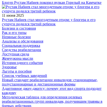
Блогер Рустам Набиев покорил вулкан Горелый на Камчатке
11 июня 2025
Рустам Набиев стал многодетным отцом: у блогера и его
супруги родился третий ребенок
Болезни и состояния
Рак и его типы
Нервные болезни
Анализы и обследования
Социальная поддержка
Средства реабилитации
Доступная среда
Жемчужина мысли
История одного события
Здоровье
Льготы и пособия
Список учебных заведений
Новый стандарт реабилитации инвалидов: стационарные,
полустационарные и дистанционные формы
Адаптивное джиу-джитсу: почему этот вид спорта подходит
каждому
Методическая таблица для определения целевых
реабилитационных групп инвалидам, получившим травмы в
боевых действиях