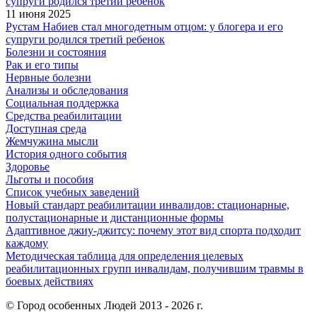
11 июня 2025
Рустам Набиев стал многодетным отцом: у блогера и его
супруги родился третий ребенок
Болезни и состояния
Рак и его типы
Нервные болезни
Анализы и обследования
Социальная поддержка
Средства реабилитации
Доступная среда
Жемчужина мысли
История одного события
Здоровье
Льготы и пособия
Список учебных заведений
Новый стандарт реабилитации инвалидов: стационарные,
полустационарные и дистанционные формы
Адаптивное джиу-джитсу: почему этот вид спорта подходит
каждому
Методическая таблица для определения целевых
реабилитационных групп инвалидам, получившим травмы в
боевых действиях
© Город особенных Людей 2013 - 2026 г.