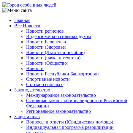
Перейти
к
основному
Главная
содержанию
Все Новости
Main
Новости регионов
navigation
Видеосюжеты о сильных духом
Новости Белорецка
Новости (Здоровье)
Новости (Льготы и пособие)
Новости (наука и техника)
Новости (Общество)
Новости
Новости Республики Башкортостан
Спортивные новости
Статьи о сильных
Законодательство
Международное законодательство
Основные законы об инвалидности в Российской
Федерации
Региональное законодательство
Защита прав
Вопросы и ответы (Юридическая помощь)
Индивидуальная программа реабилитации
инвалида